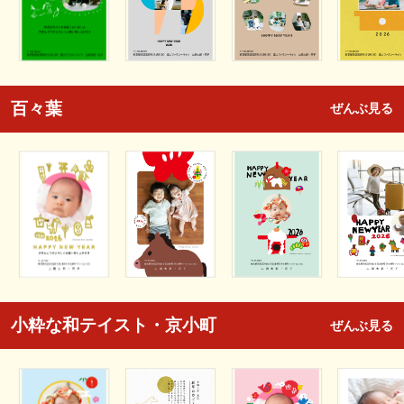
百々葉
ぜんぶ見る
小粋な和テイスト・京小町
ぜんぶ見る