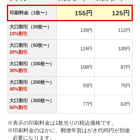
155円
125円
印刷料金（1枚〜）
大口割引（20枚〜）
139円
112円
10%割引
大口割引（50枚〜）
124円
100円
20%割引
大口割引（100枚〜）
108円
87円
30%割引
大口割引（200枚〜）
93円
75円
40%割引
大口割引（300枚〜）
77円
62円
50%割引
※表示の印刷料金は1枚当りの税込価格です。
※印刷料金のほかに、郵便年賀はがき代85円が別途
必要になります。