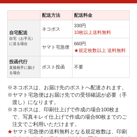
配送方法
配送料金
330円
ネコポス
10枚以上送料無料
自宅配送
自宅（お手元）
660円
に送る場合
ヤマト宅急便
★規定枚数以上 送料無料
投函代行
ポスト投函
不要
直接相手に届け
る場合
※ネコポスは、お届け先のポストへ配達されます。
※ヤマト宅急便はお届け先での受領確認が必要（手
渡し）になります。
※ネコポスは、印刷仕上げで作成の場合100枚ま
で、写真キレイ仕上げで作成の場合80枚までのご
注文でご利用いただけます。
★
ヤマト宅急便の送料無料となる規定枚数は、印刷