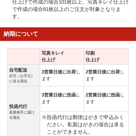
仕上げで作成の場合101枚以上、写真キレイ仕上げ
で作成の場合81枚以上のご注文が対象となりま
す。
納期について
写真キレイ
印刷
仕上げ
仕上げ
自宅配送
3営業日後に出荷
し
2営業日後に出荷
し
自宅（お手元）
ます
ます
に送る場合
3営業日後に投函
し
2営業日後に投函
し
ます
ます
投函代行
直接相手に届け
※投函代行は郵便はがきで申込みく
る場合
ださい。私製はがきの場合は承る
ことができません。