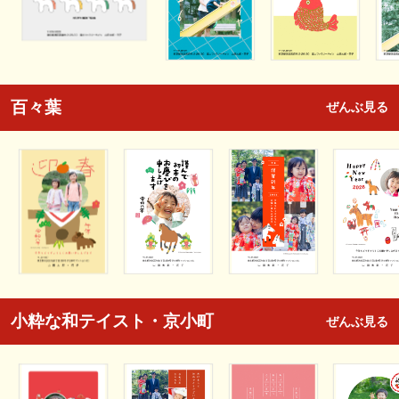
百々葉
ぜんぶ見る
小粋な和テイスト・京小町
ぜんぶ見る