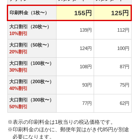
155円
125円
印刷料金（1枚〜）
大口割引（20枚〜）
139円
112円
10%割引
大口割引（50枚〜）
124円
100円
20%割引
大口割引（100枚〜）
108円
87円
30%割引
大口割引（200枚〜）
93円
75円
40%割引
大口割引（300枚〜）
77円
62円
50%割引
※表示の印刷料金は1枚当りの税込価格です。
※印刷料金のほかに、郵便年賀はがき代85円が別途
必要になります。