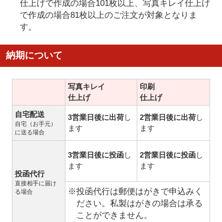
仕上げで作成の場合101枚以上、写真キレイ仕上げ
で作成の場合81枚以上のご注文が対象となりま
す。
納期について
写真キレイ
印刷
仕上げ
仕上げ
自宅配送
3営業日後に出荷
し
2営業日後に出荷
し
自宅（お手元）
ます
ます
に送る場合
3営業日後に投函
し
2営業日後に投函
し
ます
ます
投函代行
直接相手に届け
※投函代行は郵便はがきで申込みく
る場合
ださい。私製はがきの場合は承る
ことができません。