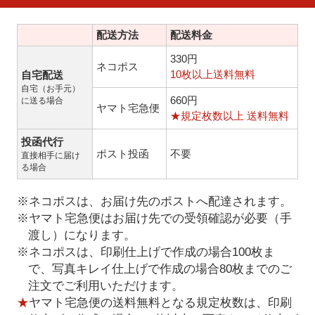
配送方法
配送料金
330円
ネコポス
10枚以上送料無料
自宅配送
自宅（お手元）
660円
に送る場合
ヤマト宅急便
★規定枚数以上 送料無料
投函代行
ポスト投函
不要
直接相手に届け
る場合
※ネコポスは、お届け先のポストへ配達されます。
※ヤマト宅急便はお届け先での受領確認が必要（手
渡し）になります。
※ネコポスは、印刷仕上げで作成の場合100枚ま
で、写真キレイ仕上げで作成の場合80枚までのご
注文でご利用いただけます。
★
ヤマト宅急便の送料無料となる規定枚数は、印刷