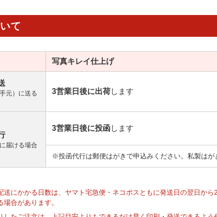
ついて
写真キレイ
仕上げ
送
3営業日後に出荷
します
手元）に送る
3営業日後に投函
します
行
に届ける場合
※投函代行は郵便はがきで申込みください。私製はが
】
配送にかかる日数は、ヤマト宅急便・ネコポスともに発送日の翌日から
る場合があります。
りしたご注文は、上記目安よりもできるだけ早く印刷・発送できるよう