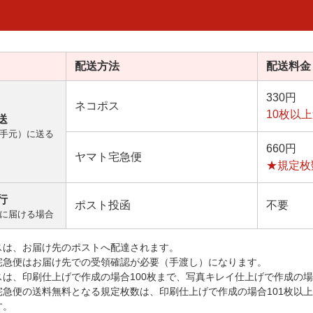
配送方法
配送料金
330円
ネコポス
10枚以
送
手元）に送る
660円
ヤマト宅急便
★規定枚
行
ポスト投函
不要
に届ける場合
スは、お届け先のポストへ配達されます。
宅急便はお届け先での受領確認が必要（手渡し）になります。
スは、印刷仕上げで作成の場合100枚まで、写真キレイ仕上げで作成の場
宅急便の送料無料となる規定枚数は、印刷仕上げで作成の場合101枚以
す。