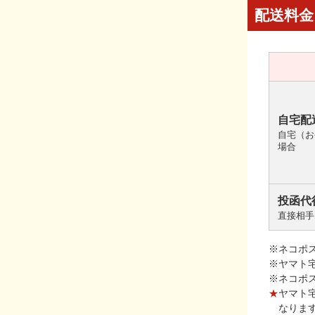
配送料金
自宅配
自宅（お
場合
投函代
直接相手
※ネコポ
※ヤマト
※ネコポ
★
ヤマト
なりま