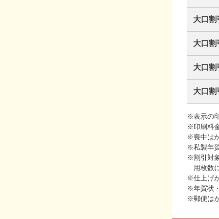
大口割
大口割
大口割
大口割
※表示の
※印刷料
※喪中は
※私製年
※割引対
用枚数
※仕上げ
※年賀状
※郵便は