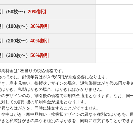
引（50枚〜）
20%割引
引（100枚〜）
30%割引
引（200枚〜）
40%割引
引（300枚〜）
50%割引
印刷料金は1枚当りの税込価格です。
金のほかに、郵便年賀はがき代85円が別途必要になります。
がき、寒中見舞い、挨拶状デザインの場合、通常郵便はがき代85円が別
賀はがき、私製はがきの場合、はがき代はかかりません。
象のデザインのみ、割引後の価格で印刷料金適用となります。なお、同
に対しての割引後の印刷料金が適用となります。
が異なるはがきを、同時に注文することができません。
・喪中はがき・寒中見舞い・挨拶状デザインの異なる種別のはがきを、
がきと私製はがきの異なる種別のはがきを、同時に注文することができ