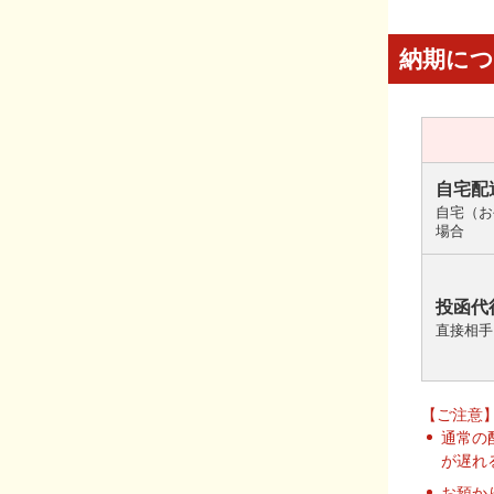
納期に
自宅配
自宅（お
場合
投函代
直接相手
【ご注意
通常の
が遅れ
お預か