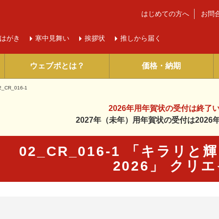
はじめての方へ
お問
はがき
寒中
見舞い
挨拶状
推しから届く
ウェブポとは？
価格・納期
2_CR_016-1
2026年用年賀状の受付は
終了
2027年（未年）用年賀状の受付は
202
02_CR_016-1 「キラリ
2026」 クリ
に入り