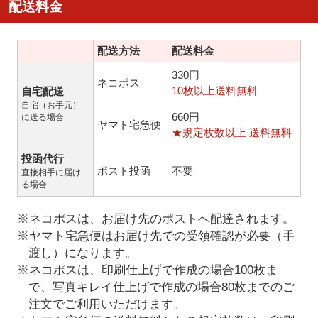
配送料金
配送方法
配送料金
330円
ネコポス
10枚以上送料無料
自宅配送
自宅（お手元）
660円
に送る場合
ヤマト宅急便
★規定枚数以上 送料無料
投函代行
ポスト投函
不要
直接相手に届け
る場合
※ネコポスは、お届け先のポストへ配達されます。
※ヤマト宅急便はお届け先での受領確認が必要（手
渡し）になります。
※ネコポスは、印刷仕上げで作成の場合100枚ま
で、写真キレイ仕上げで作成の場合80枚までのご
注文でご利用いただけます。