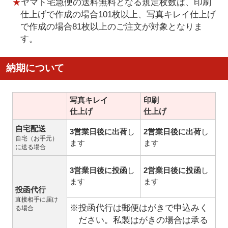
★
ヤマト宅急便の送料無料となる規定枚数は、印刷
仕上げで作成の場合101枚以上、写真キレイ仕上げ
で作成の場合81枚以上のご注文が対象となりま
す。
納期について
写真キレイ
印刷
仕上げ
仕上げ
自宅配送
3営業日後に出荷
し
2営業日後に出荷
し
自宅（お手元）
ます
ます
に送る場合
3営業日後に投函
し
2営業日後に投函
し
ます
ます
投函代行
直接相手に届け
※投函代行は郵便はがきで申込みく
る場合
ださい。私製はがきの場合は承る