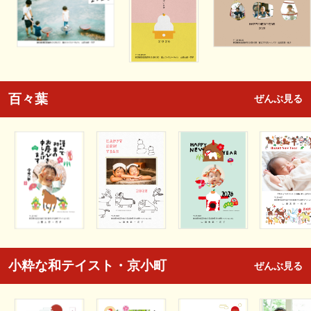
百々葉
ぜんぶ見る
小粋な和テイスト・京小町
ぜんぶ見る