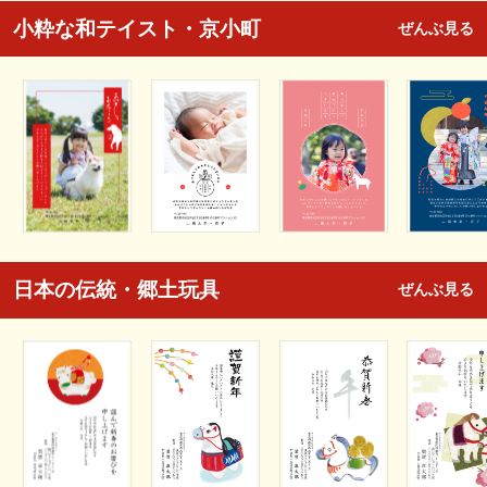
小粋な和テイスト・京小町
ぜんぶ見る
日本の伝統・郷土玩具
ぜんぶ見る