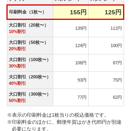
155円
125円
印刷料金（1枚〜）
大口割引（20枚〜）
139円
112円
10%割引
大口割引（50枚〜）
124円
100円
20%割引
大口割引（100枚〜）
108円
87円
30%割引
大口割引（200枚〜）
93円
75円
40%割引
大口割引（300枚〜）
77円
62円
50%割引
※表示の印刷料金は1枚当りの税込価格です。
※印刷料金のほかに、郵便年賀はがき代85円が別途
必要になります。