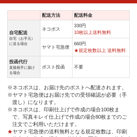
配送方法
配送料金
330円
ネコポス
10枚以上送料無料
自宅配送
自宅（お手元）
660円
に送る場合
ヤマト宅急便
★規定枚数以上 送料無料
投函代行
ポスト投函
不要
直接相手に届け
る場合
※ネコポスは、お届け先のポストへ配達されます。
※ヤマト宅急便はお届け先での受領確認が必要（手
渡し）になります。
※ネコポスは、印刷仕上げで作成の場合100枚ま
で、写真キレイ仕上げで作成の場合80枚までのご
注文でご利用いただけます。
★
ヤマト宅急便の送料無料となる規定枚数は、印刷