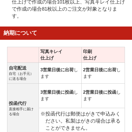
仕上げで作成の場合101枚以上、写真キレイ仕上げ
で作成の場合81枚以上のご注文が対象となりま
す。
納期について
写真キレイ
印刷
仕上げ
仕上げ
自宅配送
3営業日後に出荷
し
2営業日後に出荷
し
自宅（お手元）
ます
ます
に送る場合
3営業日後に投函
し
2営業日後に投函
し
ます
ます
投函代行
直接相手に届け
※投函代行は郵便はがきで申込みく
る場合
ださい。私製はがきの場合は承る
ことができません。