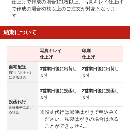
仕上げで作成の場合101枚以上、写真キレイ仕上げ
で作成の場合81枚以上のご注文が対象となりま
す。
納期について
写真キレイ
印刷
仕上げ
仕上げ
自宅配送
3営業日後に出荷
し
2営業日後に出荷
し
自宅（お手元）
ます
ます
に送る場合
3営業日後に投函
し
2営業日後に投函
し
ます
ます
投函代行
直接相手に届け
※投函代行は郵便はがきで申込みく
る場合
ださい。私製はがきの場合は承る
ことができません。