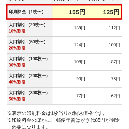
155円
125円
印刷料金（1枚〜）
大口割引（20枚〜）
139円
112円
10%割引
大口割引（50枚〜）
124円
100円
20%割引
大口割引（100枚〜）
108円
87円
30%割引
大口割引（200枚〜）
93円
75円
40%割引
大口割引（300枚〜）
77円
62円
50%割引
※表示の印刷料金は1枚当りの税込価格です。
※印刷料金のほかに、郵便年賀はがき代85円が別途
必要になります。