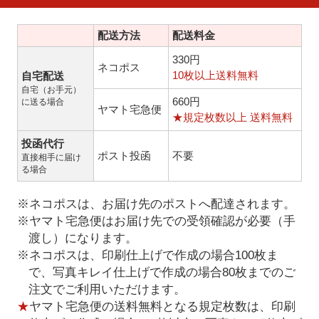
配送方法
配送料金
330円
ネコポス
10枚以上送料無料
自宅配送
自宅（お手元）
660円
に送る場合
ヤマト宅急便
★規定枚数以上 送料無料
投函代行
ポスト投函
不要
直接相手に届け
る場合
※ネコポスは、お届け先のポストへ配達されます。
※ヤマト宅急便はお届け先での受領確認が必要（手
渡し）になります。
※ネコポスは、印刷仕上げで作成の場合100枚ま
で、写真キレイ仕上げで作成の場合80枚までのご
注文でご利用いただけます。
★
ヤマト宅急便の送料無料となる規定枚数は、印刷