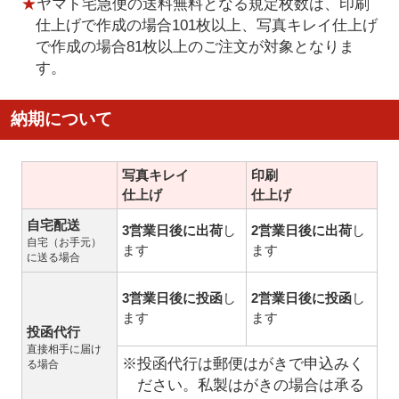
★
ヤマト宅急便の送料無料となる規定枚数は、印刷
仕上げで作成の場合101枚以上、写真キレイ仕上げ
で作成の場合81枚以上のご注文が対象となりま
す。
納期について
写真キレイ
印刷
仕上げ
仕上げ
自宅配送
3営業日後に出荷
し
2営業日後に出荷
し
自宅（お手元）
ます
ます
に送る場合
3営業日後に投函
し
2営業日後に投函
し
ます
ます
投函代行
直接相手に届け
※投函代行は郵便はがきで申込みく
る場合
ださい。私製はがきの場合は承る