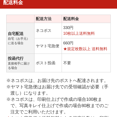
配送料金
配送方法
配送料金
330円
ネコポス
10枚以上送料無料
自宅配送
自宅（お手元）
660円
に送る場合
ヤマト宅急便
★規定枚数以上 送料無料
投函代行
ポスト投函
不要
直接相手に届け
る場合
※ネコポスは、お届け先のポストへ配達されます。
※ヤマト宅急便はお届け先での受領確認が必要（手
渡し）になります。
※ネコポスは、印刷仕上げで作成の場合100枚ま
で、写真キレイ仕上げで作成の場合80枚までのご
注文でご利用いただけます。