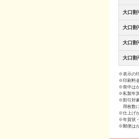
大口割
大口割
大口割
大口割
※表示の
※印刷料
※喪中は
※私製年
※割引対
用枚数
※仕上げ
※年賀状
※郵便は