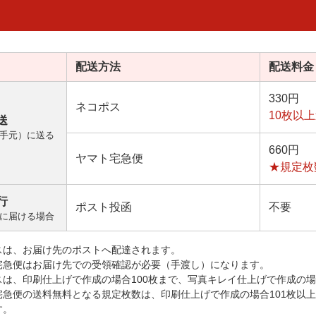
配送方法
配送料金
330円
ネコポス
10枚以
送
手元）に送る
660円
ヤマト宅急便
★規定枚
行
ポスト投函
不要
に届ける場合
スは、お届け先のポストへ配達されます。
宅急便はお届け先での受領確認が必要（手渡し）になります。
スは、印刷仕上げで作成の場合100枚まで、写真キレイ仕上げで作成の場
宅急便の送料無料となる規定枚数は、印刷仕上げで作成の場合101枚以
す。