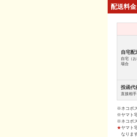
配送料金
自宅配
自宅（お
場合
投函代
直接相手
※ネコポ
※ヤマト
※ネコポ
★
ヤマト
なりま