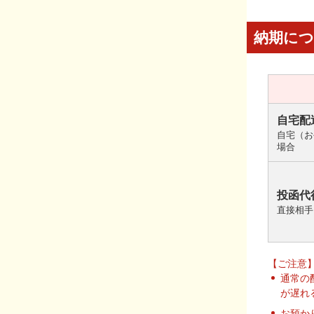
納期に
自宅配
自宅（お
場合
投函代
直接相手
【ご注意
通常の
が遅れ
お預か