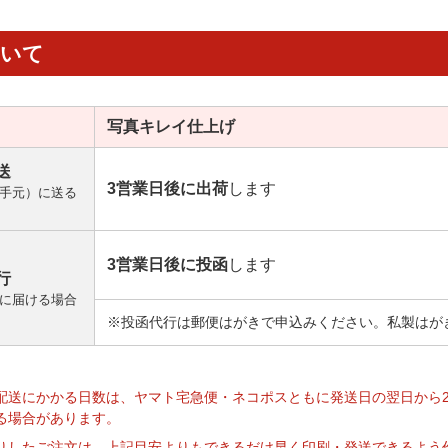
ついて
写真キレイ
仕上げ
送
3営業日後に出荷
します
手元）に送る
3営業日後に投函
します
行
に届ける場合
※投函代行は郵便はがきで申込みください。私製はが
】
配送にかかる日数は、ヤマト宅急便・ネコポスともに発送日の翌日から
る場合があります。
りしたご注文は、上記目安よりもできるだけ早く印刷・発送できるよう