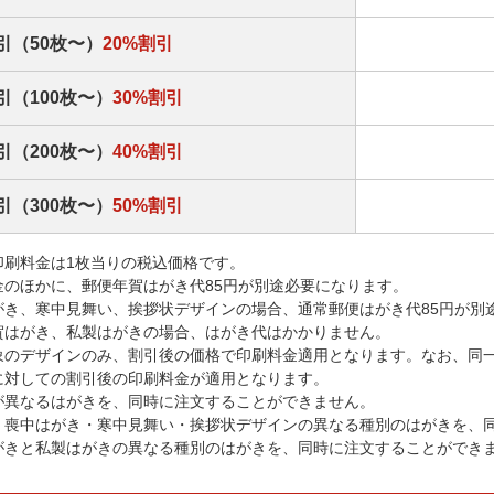
引（50枚〜）
20%割引
引（100枚〜）
30%割引
引（200枚〜）
40%割引
引（300枚〜）
50%割引
印刷料金は1枚当りの税込価格です。
金のほかに、郵便年賀はがき代85円が別途必要になります。
がき、寒中見舞い、挨拶状デザインの場合、通常郵便はがき代85円が別
賀はがき、私製はがきの場合、はがき代はかかりません。
象のデザインのみ、割引後の価格で印刷料金適用となります。なお、同
に対しての割引後の印刷料金が適用となります。
が異なるはがきを、同時に注文することができません。
・喪中はがき・寒中見舞い・挨拶状デザインの異なる種別のはがきを、
がきと私製はがきの異なる種別のはがきを、同時に注文することができ