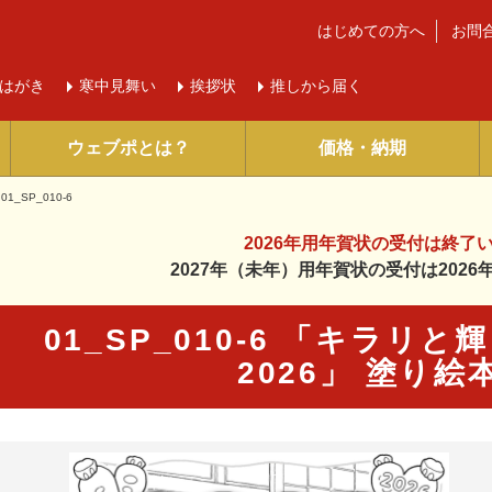
はじめての方へ
お問
はがき
寒中
見舞い
挨拶状
推しから届く
ウェブポとは？
価格・納期
01_SP_010-6
2026年用年賀状の受付は
終了
2027年（未年）用年賀状の受付は
202
01_SP_010-6 「キラリ
2026」 塗り
に入り