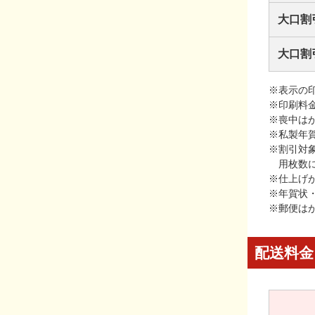
大口割
大口割
※表示の
※印刷料
※喪中は
※私製年
※割引対
用枚数
※仕上げ
※年賀状
※郵便は
配送料金