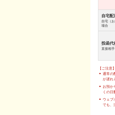
自宅配
自宅（お
場合
投函代
直接相手
【ご注意
通常の
が遅れ
お預か
くの日
ウェブ
でも、