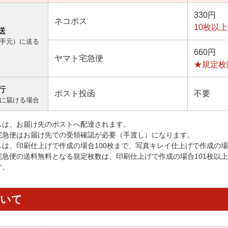
330円
ネコポス
10枚以
送
手元）に送る
660円
ヤマト宅急便
★規定枚
行
ポスト投函
不要
に届ける場合
スは、お届け先のポストへ配達されます。
宅急便はお届け先での受領確認が必要（手渡し）になります。
スは、印刷仕上げで作成の場合100枚まで、写真キレイ仕上げで作成の場
宅急便の送料無料となる規定枚数は、印刷仕上げで作成の場合101枚以
す。
ついて