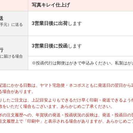
写真キレイ
仕上げ
送
3営業日後に出荷
します
手元）に送る
3営業日後に投函
します
行
に届ける場合
※投函代行は郵便はがきで申込みください。私製はが
】
配送にかかる日数は、ヤマト宅急便・ネコポスともに発送日の翌日から
る場合があります。
りしたご注文は、上記目安よりもできるだけ早く印刷・発送できるよう
数をいただく場合もございます。あらかじめご了承ください。
ポの注文履歴への、年賀状の発送・投函状況の反映は、発送・投函日の
注文履歴上で「印刷中」と表示される場合がありますが、あらかじめご