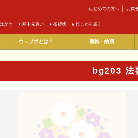
はじめての方へ
お問
はがき
寒中
見舞い
挨拶状
推しから届く
ウェブポとは？
価格・納期
bg203 法
に入り