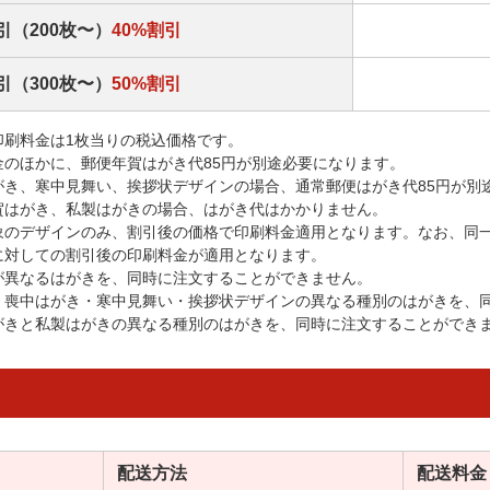
引（200枚〜）
40%割引
引（300枚〜）
50%割引
印刷料金は1枚当りの税込価格です。
金のほかに、郵便年賀はがき代85円が別途必要になります。
がき、寒中見舞い、挨拶状デザインの場合、通常郵便はがき代85円が別
賀はがき、私製はがきの場合、はがき代はかかりません。
象のデザインのみ、割引後の価格で印刷料金適用となります。なお、同
に対しての割引後の印刷料金が適用となります。
が異なるはがきを、同時に注文することができません。
・喪中はがき・寒中見舞い・挨拶状デザインの異なる種別のはがきを、
がきと私製はがきの異なる種別のはがきを、同時に注文することができ
配送方法
配送料金