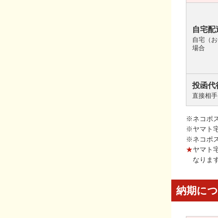
自宅配
自宅（お
場合
投函代
直接相手
※ネコポ
※ヤマト
※ネコポ
★
ヤマト
なりま
納期に