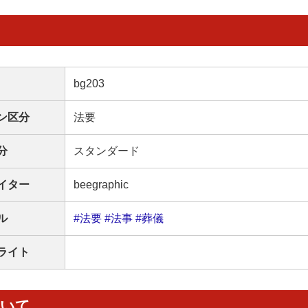
bg203
ン区分
法要
分
スタンダード
イター
beegraphic
ル
#法要
#法事
#葬儀
ライト
ついて