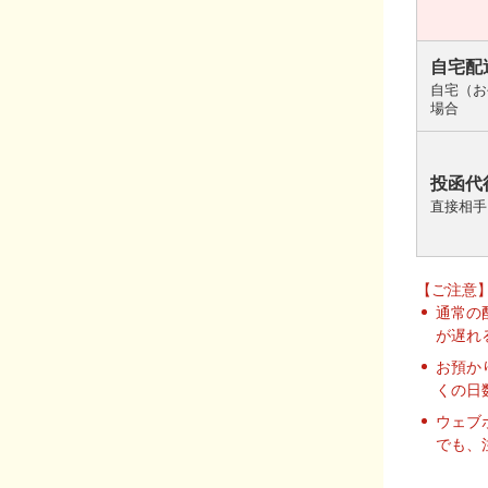
自宅配
自宅（お
場合
投函代
直接相手
【ご注意
通常の
が遅れ
お預か
くの日
ウェブ
でも、