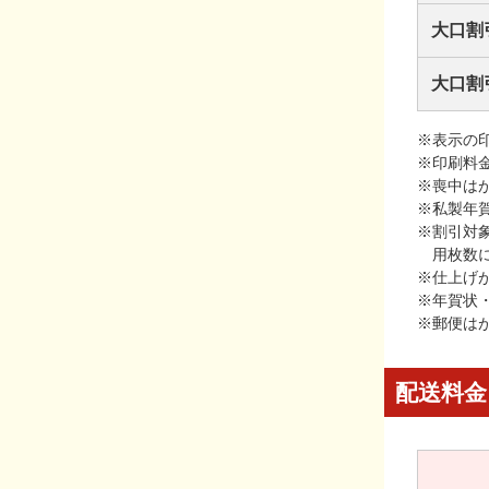
大口割
大口割
※表示の
※印刷料
※喪中は
※私製年
※割引対
用枚数
※仕上げ
※年賀状
※郵便は
配送料金