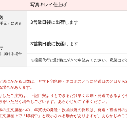
写真キレイ
仕上げ
送
3営業日後に出荷
します
手元）に送る
3営業日後に投函
します
行
に届ける場合
※投函代行は郵便はがきで申込みください。私製はが
】
配送にかかる日数は、ヤマト宅急便・ネコポスともに発送日の翌日から
る場合があります。
りしたご注文は、上記目安よりもできるだけ早く印刷・発送できるよう
数をいただく場合もございます。あらかじめご了承ください。
ポの注文履歴への、年賀状の発送・投函状況の反映は、発送・投函日の
注文履歴上で「印刷中」と表示される場合がありますが、あらかじめご