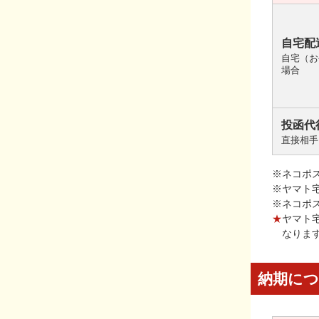
自宅配
自宅（お
場合
投函代
直接相手
※ネコポ
※ヤマト
※ネコポ
★
ヤマト
なりま
納期に