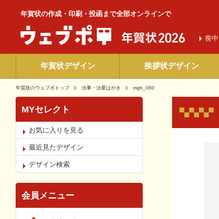
年賀状の作成・印刷・投函まで全部オンラインで
喪中
年賀状デザイン
挨拶状デザイン
年賀状のウェブポトップ
法事・法要はがき
mgh_060
MYセレクト
お気に入りを見る
お気
最近見たデザイン
デザイン検索
会員メニュー