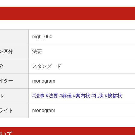
mgh_060
ン区分
法要
分
スタンダード
イター
monogram
ル
#法事
#法要
#葬儀
#案内状
#礼状
#挨拶状
ライト
monogram
ついて