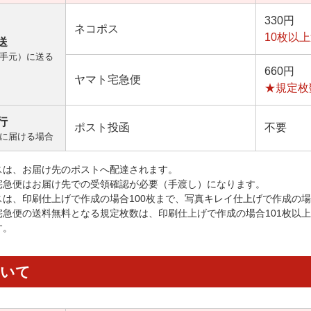
330円
ネコポス
10枚以
送
手元）に送る
660円
ヤマト宅急便
★規定枚
行
ポスト投函
不要
に届ける場合
スは、お届け先のポストへ配達されます。
宅急便はお届け先での受領確認が必要（手渡し）になります。
スは、印刷仕上げで作成の場合100枚まで、写真キレイ仕上げで作成の場
宅急便の送料無料となる規定枚数は、印刷仕上げで作成の場合101枚以
す。
ついて