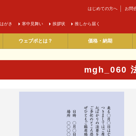
はじめての方へ
お問
はがき
寒中
見舞い
挨拶状
推しから届く
ウェブポとは？
価格・納期
mgh_060
に入り