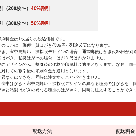
引（200枚〜）
40%割引
引（300枚〜）
50%割引
印刷料金は1枚当りの税込価格です。
金のほかに、郵便年賀はがき代85円が別途必要になります。
がき、寒中見舞い、挨拶状デザインの場合、通常郵便はがき代85円が別
賀はがき、私製はがきの場合、はがき代はかかりません。
象のデザインのみ、割引後の価格で印刷料金適用となります。なお、同
に対しての割引後の印刷料金が適用となります。
が異なるはがきを、同時に注文することができません。
・喪中はがき・寒中見舞い・挨拶状デザインの異なる種別のはがきを、
がきと私製はがきの異なる種別のはがきを、同時に注文することができ
配送方法
配送料金