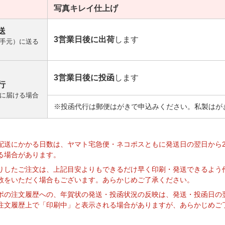
写真キレイ
仕上げ
送
3営業日後に出荷
します
手元）に送る
3営業日後に投函
します
行
に届ける場合
※投函代行は郵便はがきで申込みください。私製はが
】
配送にかかる日数は、ヤマト宅急便・ネコポスともに発送日の翌日から
る場合があります。
りしたご注文は、上記目安よりもできるだけ早く印刷・発送できるよう
数をいただく場合もございます。あらかじめご了承ください。
ポの注文履歴への、年賀状の発送・投函状況の反映は、発送・投函日の
注文履歴上で「印刷中」と表示される場合がありますが、あらかじめご