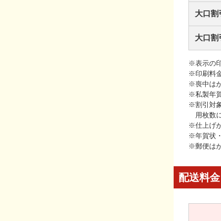
大口割
大口割
※表示の
※印刷料
※喪中は
※私製年
※割引対
用枚数
※仕上げ
※年賀状
※郵便は
配送料金