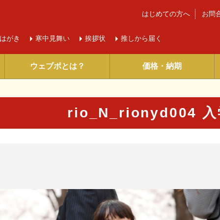
はじめての方へ
お問
はがき
寒中
見舞い
挨拶状
推しから届く
ウェブポとは？
価格・納期
rio_N_rionyd00
に入り