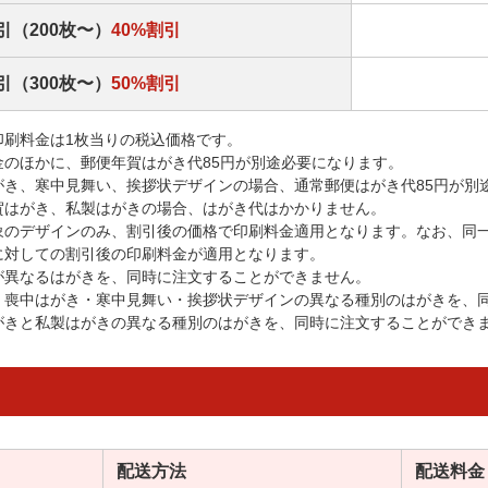
引（200枚〜）
40%割引
引（300枚〜）
50%割引
印刷料金は1枚当りの税込価格です。
金のほかに、郵便年賀はがき代85円が別途必要になります。
がき、寒中見舞い、挨拶状デザインの場合、通常郵便はがき代85円が別
賀はがき、私製はがきの場合、はがき代はかかりません。
象のデザインのみ、割引後の価格で印刷料金適用となります。なお、同
に対しての割引後の印刷料金が適用となります。
が異なるはがきを、同時に注文することができません。
・喪中はがき・寒中見舞い・挨拶状デザインの異なる種別のはがきを、
がきと私製はがきの異なる種別のはがきを、同時に注文することができ
配送方法
配送料金