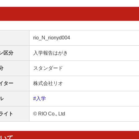
rio_N_rionyd004
ン区分
入学報告はがき
分
スタンダード
イター
株式会社リオ
ル
#入学
ライト
© RIO Co., Ltd
ついて