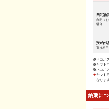
自宅配
自宅（お
場合
投函代
直接相手
※ネコポ
※ヤマト
※ネコポ
★
ヤマト
なりま
納期に