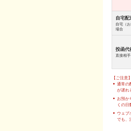
自宅配
自宅（お
場合
投函代
直接相手
【ご注意
通常の
が遅れ
お預か
くの日
ウェブ
でも、