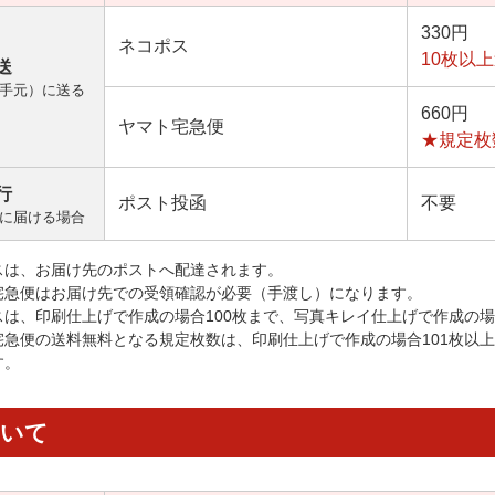
330円
ネコポス
10枚以
送
手元）に送る
660円
ヤマト宅急便
★規定枚
行
ポスト投函
不要
に届ける場合
スは、お届け先のポストへ配達されます。
宅急便はお届け先での受領確認が必要（手渡し）になります。
スは、印刷仕上げで作成の場合100枚まで、写真キレイ仕上げで作成の場
宅急便の送料無料となる規定枚数は、印刷仕上げで作成の場合101枚以
す。
ついて