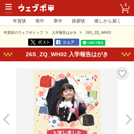
0
年賀状
喪中
寒中
挨拶状
推しから届く
年賀状のウェブポトップ
入学報告はがき
26S_ZQ_WH02
26S_ZQ_WH02 入学報告はがき
気に入り