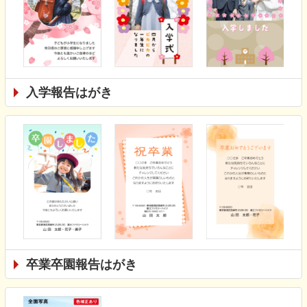
入学報告はがき
卒業卒園報告はがき