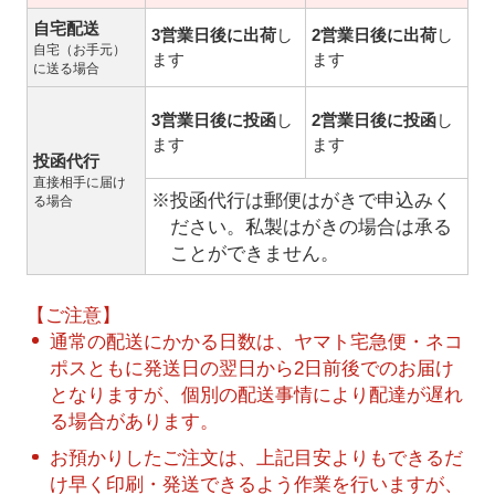
自宅配送
3営業日後に出荷
し
2営業日後に出荷
し
自宅（お手元）
ます
ます
に送る場合
3営業日後に投函
し
2営業日後に投函
し
ます
ます
投函代行
直接相手に届け
※投函代行は郵便はがきで申込みく
る場合
ださい。私製はがきの場合は承る
ことができません。
【ご注意】
通常の配送にかかる日数は、ヤマト宅急便・ネコ
ポスともに発送日の翌日から2日前後でのお届け
となりますが、個別の配送事情により配達が遅れ
る場合があります。
お預かりしたご注文は、上記目安よりもできるだ
け早く印刷・発送できるよう作業を行いますが、