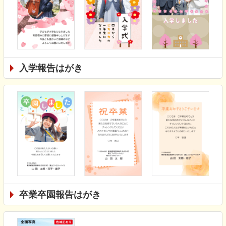
入学報告はがき
卒業卒園報告はがき