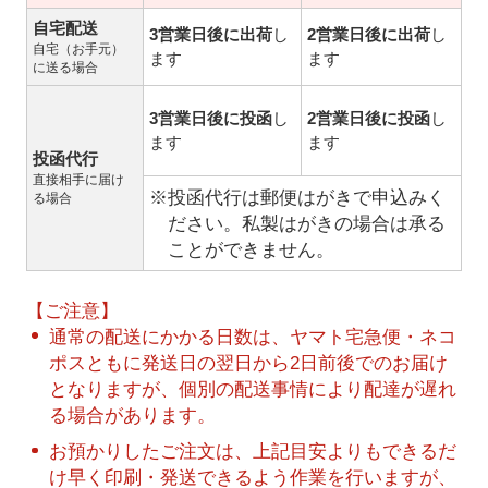
自宅配送
3営業日後に出荷
し
2営業日後に出荷
し
自宅（お手元）
ます
ます
に送る場合
3営業日後に投函
し
2営業日後に投函
し
ます
ます
投函代行
直接相手に届け
※投函代行は郵便はがきで申込みく
る場合
ださい。私製はがきの場合は承る
ことができません。
【ご注意】
通常の配送にかかる日数は、ヤマト宅急便・ネコ
ポスともに発送日の翌日から2日前後でのお届け
となりますが、個別の配送事情により配達が遅れ
る場合があります。
お預かりしたご注文は、上記目安よりもできるだ
け早く印刷・発送できるよう作業を行いますが、