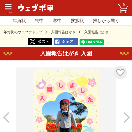
0
年賀状
喪中
寒中
挨拶状
推しから届く
年賀状のウェブポトップ
入園報告はがき
入園報告はがき
入園報告はがき 入園
気に入り