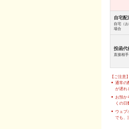
自宅配
自宅（お
場合
投函代
直接相手
【ご注意
通常の
が遅れ
お預か
くの日
ウェブ
でも、