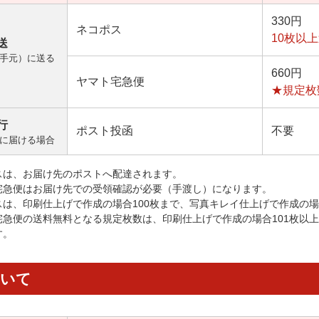
330円
ネコポス
10枚以
送
手元）に送る
660円
ヤマト宅急便
★規定枚
行
ポスト投函
不要
に届ける場合
スは、お届け先のポストへ配達されます。
宅急便はお届け先での受領確認が必要（手渡し）になります。
スは、印刷仕上げで作成の場合100枚まで、写真キレイ仕上げで作成の場
宅急便の送料無料となる規定枚数は、印刷仕上げで作成の場合101枚以
す。
ついて