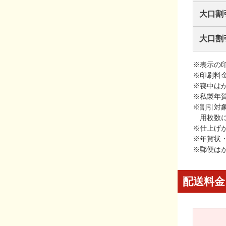
大口割
大口割
※表示の
※印刷料
※喪中は
※私製年
※割引対
用枚数
※仕上げ
※年賀状
※郵便は
配送料金