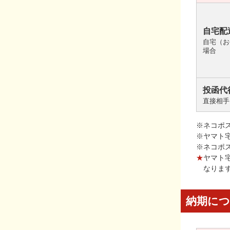
自宅配
自宅（お
場合
投函代
直接相手
※ネコポ
※ヤマト
※ネコポ
★
ヤマト
なりま
納期に