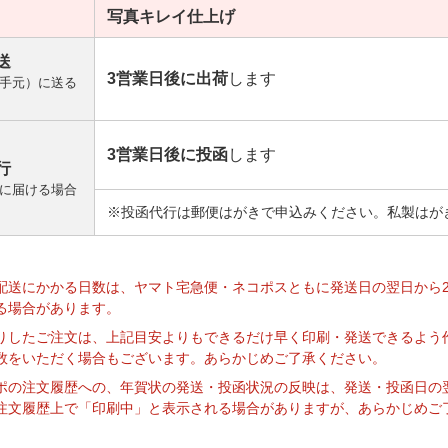
写真キレイ
仕上げ
送
3営業日後に出荷
します
手元）に送る
3営業日後に投函
します
行
に届ける場合
※投函代行は郵便はがきで申込みください。私製はが
】
配送にかかる日数は、ヤマト宅急便・ネコポスともに発送日の翌日から
る場合があります。
りしたご注文は、上記目安よりもできるだけ早く印刷・発送できるよう
数をいただく場合もございます。あらかじめご了承ください。
ポの注文履歴への、年賀状の発送・投函状況の反映は、発送・投函日の
注文履歴上で「印刷中」と表示される場合がありますが、あらかじめご