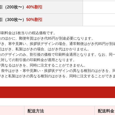
引（200枚〜）
40%割引
引（300枚〜）
50%割引
印刷料金は1枚当りの税込価格です。
金のほかに、郵便年賀はがき代85円が別途必要になります。
がき、寒中見舞い、挨拶状デザインの場合、通常郵便はがき代85円が別
賀はがき、私製はがきの場合、はがき代はかかりません。
象のデザインのみ、割引後の価格で印刷料金適用となります。なお、同
に対しての割引後の印刷料金が適用となります。
が異なるはがきを、同時に注文することができません。
・喪中はがき・寒中見舞い・挨拶状デザインの異なる種別のはがきを、
がきと私製はがきの異なる種別のはがきを、同時に注文することができ
配送方法
配送料金