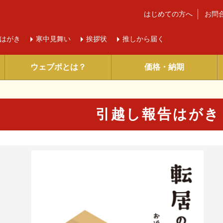
はじめての方へ
お問
はがき
寒中
見舞い
挨拶状
推しから届く
ウェブポとは？
価格・納期
引越し報告はがき
に入り