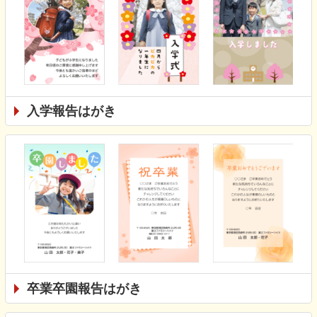
入学報告はがき
卒業卒園報告はがき