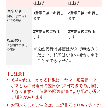
仕上げ
仕上げ
自宅配送
3営業日後に出荷
し
2営業日後に出荷
し
自宅（お手元）
ます
ます
に送る場合
3営業日後に投函
し
2営業日後に投函
し
ます
ます
投函代行
直接相手に届け
※投函代行は郵便はがきで申込みく
る場合
ださい。私製はがきの場合は承る
ことができません。
【ご注意】
通常の配送にかかる日数は、ヤマト宅急便・ネコ
ポスともに発送日の翌日から2日前後でのお届け
となりますが、個別の配送事情により配達が遅れ
る場合があります。
お預かりしたご注文は、上記目安よりもできるだ