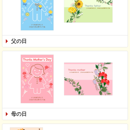
父の日
母の日