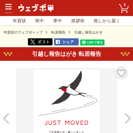
0
年賀状
喪中
寒中
挨拶状
推しから届く
年賀状のウェブポトップ
転居報告
引越し報告はがき
引越し報告はがき 転居報告
気に入り