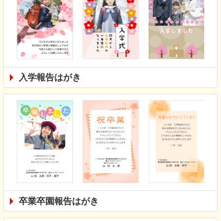
入学報告はがき
卒業卒園報告はがき