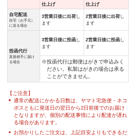
仕上げ
仕上げ
自宅配送
3営業日後に出荷
し
2営業日後に出荷
し
自宅（お手元）
ます
ます
に送る場合
3営業日後に投函
し
2営業日後に投函
し
ます
ます
投函代行
直接相手に届け
※投函代行は郵便はがきで申込みく
る場合
ださい。私製はがきの場合は承る
ことができません。
【ご注意】
通常の配送にかかる日数は、ヤマト宅急便・ネコ
ポスともに発送日の翌日から2日前後でのお届け
となりますが、個別の配送事情により配達が遅れ
る場合があります。
お預かりしたご注文は、上記目安よりもできるだ