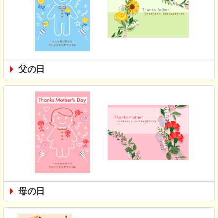
父の日
母の日