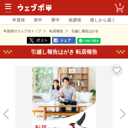
0
年賀状
喪中
寒中
挨拶状
推しから届く
年賀状のウェブポトップ
転居報告
引越し報告はがき
引越し報告はがき 転居報告
気に入り