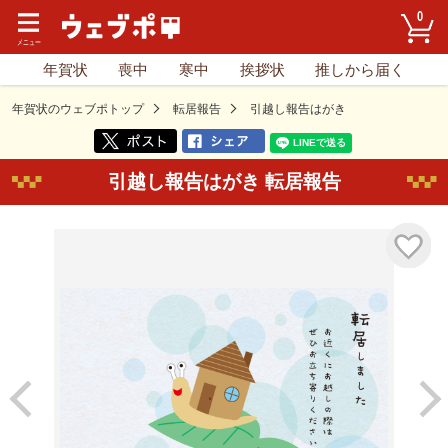
0
年賀状
喪中
寒中
挨拶状
推しから届く
年賀状のウェブポトップ
転居報告
引越し報告はがき
引越し報告はがき 転居報告
気に入り