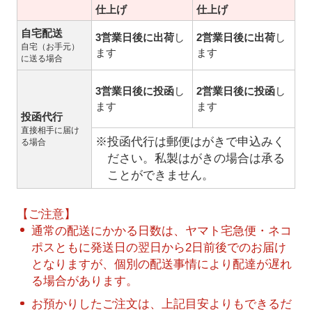
仕上げ
仕上げ
自宅配送
3営業日後に出荷
し
2営業日後に出荷
し
自宅（お手元）
ます
ます
に送る場合
3営業日後に投函
し
2営業日後に投函
し
ます
ます
投函代行
直接相手に届け
※投函代行は郵便はがきで申込みく
る場合
ださい。私製はがきの場合は承る
ことができません。
【ご注意】
通常の配送にかかる日数は、ヤマト宅急便・ネコ
ポスともに発送日の翌日から2日前後でのお届け
となりますが、個別の配送事情により配達が遅れ
る場合があります。
お預かりしたご注文は、上記目安よりもできるだ