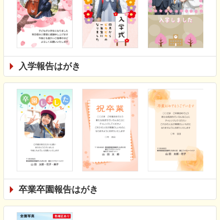
入学報告はがき
卒業卒園報告はがき