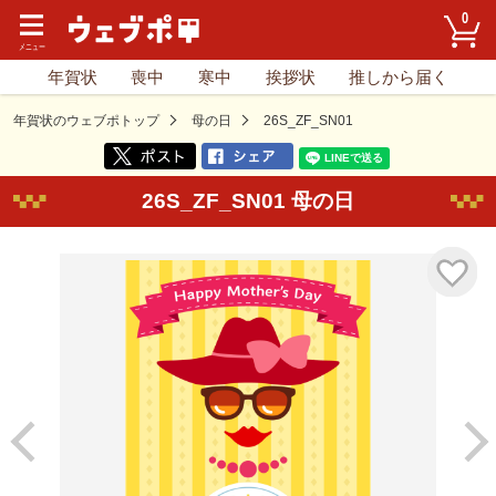
0
年賀状
喪中
寒中
挨拶状
推しから届く
年賀状のウェブポトップ
母の日
26S_ZF_SN01
26S_ZF_SN01 母の日
気に入り