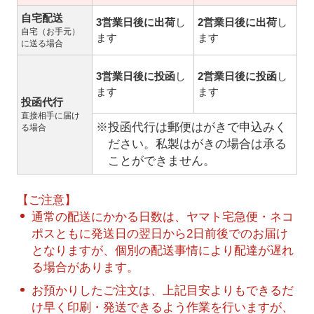
自宅配送
3営業日後に出荷
し
2営業日後に出荷
し
自宅（お手元）
ます
ます
に送る場合
3営業日後に投函
し
2営業日後に投函
し
ます
ます
投函代行
直接相手に届け
※投函代行は郵便はがきで申込みく
る場合
ださい。私製はがきの場合は承る
ことができません。
【ご注意】
通常の配送にかかる日数は、ヤマト宅急便・ネコ
ポスともに発送日の翌日から2日前後でのお届け
となりますが、個別の配送事情により配達が遅れ
る場合があります。
お預かりしたご注文は、上記目安よりもできるだ
け早く印刷・発送できるよう作業を行いますが、