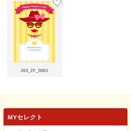
26S_ZF_SN01
MYセレクト