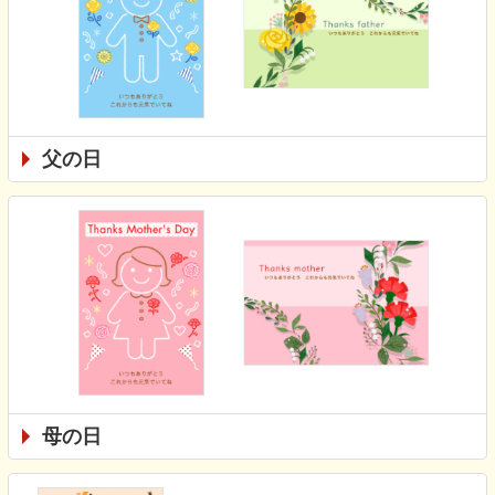
父の日
母の日