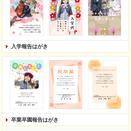
入学報告はがき
卒業卒園報告はがき