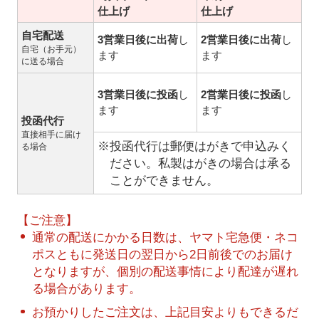
仕上げ
仕上げ
自宅配送
3営業日後に出荷
し
2営業日後に出荷
し
自宅（お手元）
ます
ます
に送る場合
3営業日後に投函
し
2営業日後に投函
し
ます
ます
投函代行
直接相手に届け
※投函代行は郵便はがきで申込みく
る場合
ださい。私製はがきの場合は承る
ことができません。
【ご注意】
通常の配送にかかる日数は、ヤマト宅急便・ネコ
ポスともに発送日の翌日から2日前後でのお届け
となりますが、個別の配送事情により配達が遅れ
る場合があります。
お預かりしたご注文は、上記目安よりもできるだ