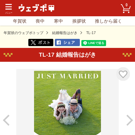
0
年賀状
喪中
寒中
挨拶状
推しから届く
年賀状のウェブポトップ
結婚報告はがき
TL-17
TL-17 結婚報告はがき
気に入り