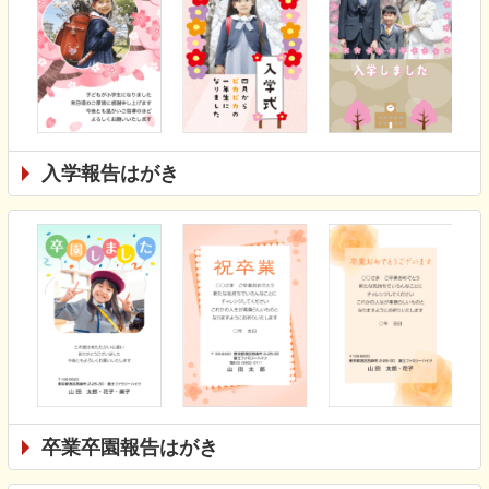
入学報告はがき
卒業卒園報告はがき