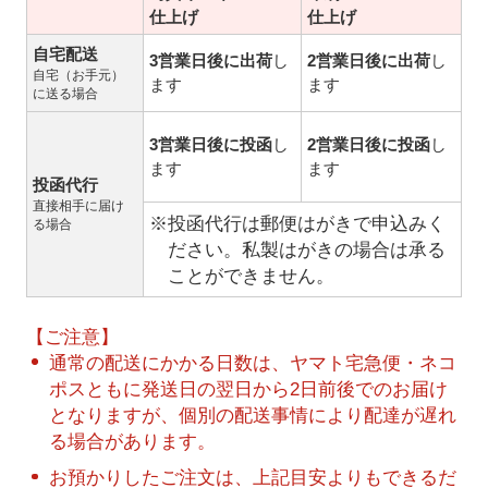
仕上げ
仕上げ
自宅配送
3営業日後に出荷
し
2営業日後に出荷
し
自宅（お手元）
ます
ます
に送る場合
3営業日後に投函
し
2営業日後に投函
し
ます
ます
投函代行
直接相手に届け
※投函代行は郵便はがきで申込みく
る場合
ださい。私製はがきの場合は承る
ことができません。
【ご注意】
通常の配送にかかる日数は、ヤマト宅急便・ネコ
ポスともに発送日の翌日から2日前後でのお届け
となりますが、個別の配送事情により配達が遅れ
る場合があります。
お預かりしたご注文は、上記目安よりもできるだ