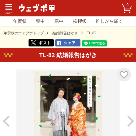
0
年賀状
喪中
寒中
挨拶状
推しから届く
年賀状のウェブポトップ
結婚報告はがき
TL-82
TL-82 結婚報告はがき
気に入り