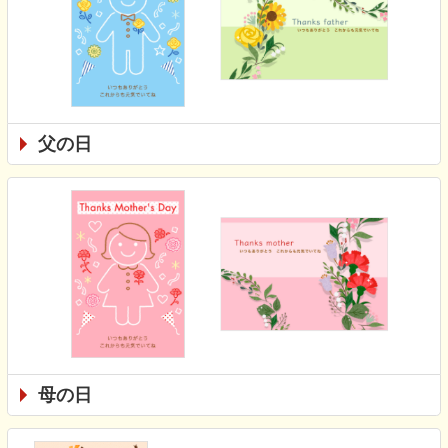
父の日
母の日