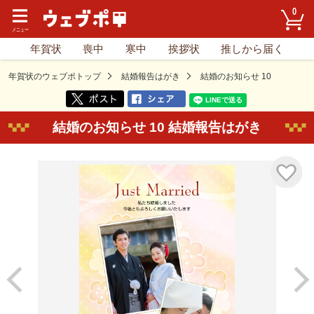
0
年賀状
喪中
寒中
挨拶状
推しから届く
年賀状のウェブポトップ
結婚報告はがき
結婚のお知らせ 10
結婚のお知らせ 10 結婚報告はがき
気に入り