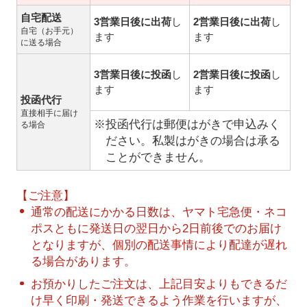
自宅配送
3営業日後に出荷
し
2営業日後に出荷
し
自宅（お手元）
ます
ます
に送る場合
3営業日後に投函
し
2営業日後に投函
し
ます
ます
投函代行
直接相手に届け
※投函代行は郵便はがきで申込みく
る場合
ださい。私製はがきの場合は承る
ことができません。
【ご注意】
通常の配送にかかる日数は、ヤマト宅急便・ネコ
ポスともに発送日の翌日から2日前後でのお届け
となりますが、個別の配送事情により配達が遅れ
る場合があります。
お預かりしたご注文は、上記目安よりもできるだ
け早く印刷・発送できるよう作業を行いますが、