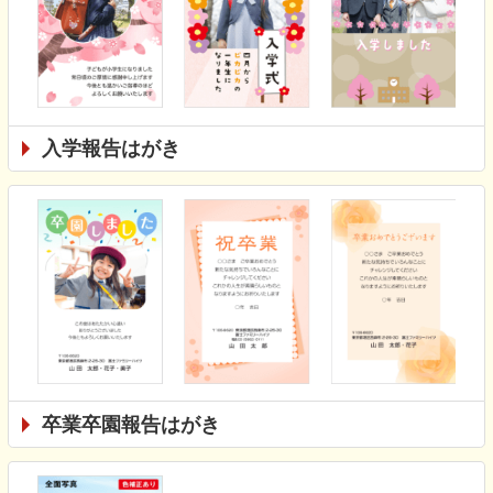
入学報告はがき
卒業卒園報告はがき