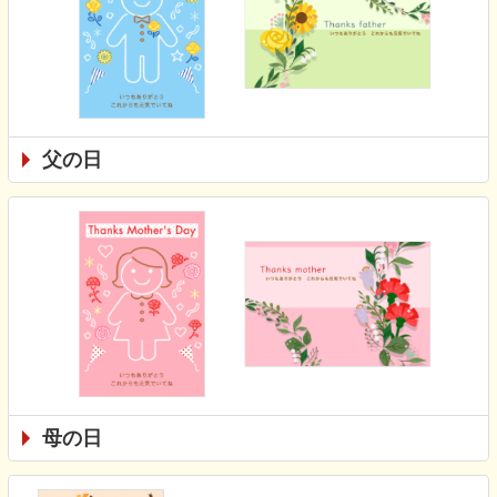
父の日
母の日