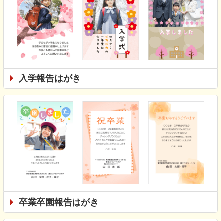
入学報告はがき
卒業卒園報告はがき