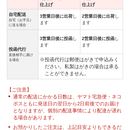
仕上げ
仕上げ
自宅配送
3営業日後に出荷
し
2営業日後に出荷
し
自宅（お手元）
ます
ます
に送る場合
3営業日後に投函
し
2営業日後に投函
し
ます
ます
投函代行
直接相手に届け
※投函代行は郵便はがきで申込みく
る場合
ださい。私製はがきの場合は承る
ことができません。
【ご注意】
通常の配送にかかる日数は、ヤマト宅急便・ネコ
ポスともに発送日の翌日から2日前後でのお届け
となりますが、個別の配送事情により配達が遅れ
る場合があります。
お預かりしたご注文は、上記目安よりもできるだ