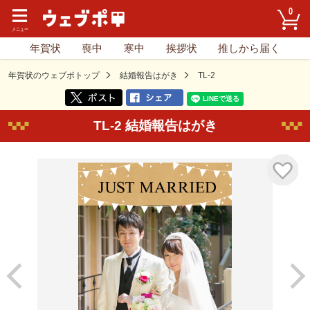
0
年賀状
喪中
寒中
挨拶状
推しから届く
年賀状のウェブポトップ
結婚報告はがき
TL-2
TL-2 結婚報告はがき
気に入り