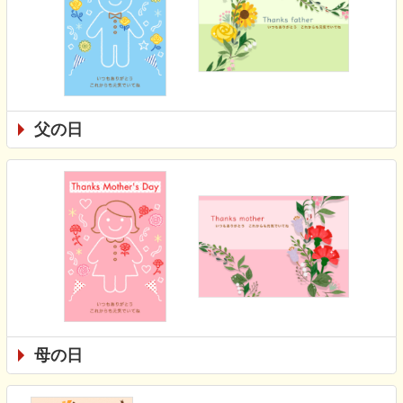
父の日
母の日