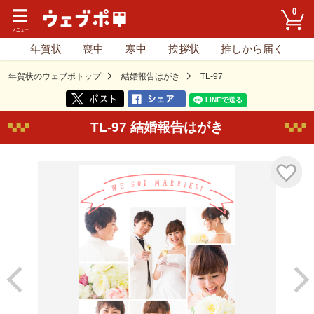
0
年賀状
喪中
寒中
挨拶状
推しから届く
年賀状のウェブポトップ
結婚報告はがき
TL-97
TL-97 結婚報告はがき
気に入り