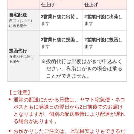
仕上げ
仕上げ
自宅配送
3営業日後に出荷
し
2営業日後に出荷
し
自宅（お手元）
ます
ます
に送る場合
3営業日後に投函
し
2営業日後に投函
し
ます
ます
投函代行
直接相手に届け
※投函代行は郵便はがきで申込みく
る場合
ださい。私製はがきの場合は承る
ことができません。
【ご注意】
通常の配送にかかる日数は、ヤマト宅急便・ネコ
ポスともに発送日の翌日から2日前後でのお届け
となりますが、個別の配送事情により配達が遅れ
る場合があります。
お預かりしたご注文は、上記目安よりもできるだ