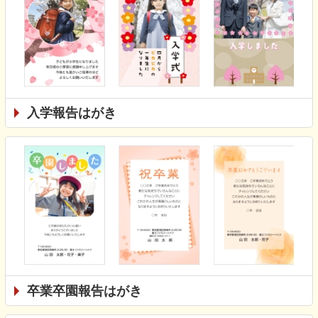
入学報告はがき
卒業卒園報告はがき