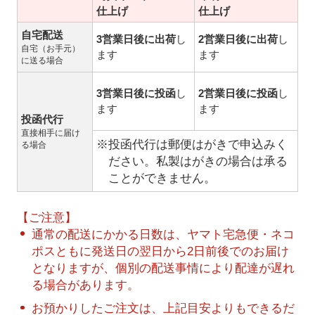
仕上げ
仕上げ
自宅配送
3営業日後に出荷
し
2営業日後に出荷
し
自宅（お手元）
ます
ます
に送る場合
3営業日後に投函
し
2営業日後に投函
し
ます
ます
投函代行
直接相手に届け
※投函代行は郵便はがきで申込みく
る場合
ださい。私製はがきの場合は承る
ことができません。
【ご注意】
通常の配送にかかる日数は、ヤマト宅急便・ネコ
ポスともに発送日の翌日から2日前後でのお届け
となりますが、個別の配送事情により配達が遅れ
る場合があります。
お預かりしたご注文は、上記目安よりもできるだ