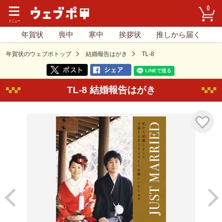
0
年賀状
喪中
寒中
挨拶状
推しから届く
年賀状のウェブポトップ
結婚報告はがき
TL-8
TL-8 結婚報告はがき
気に入り