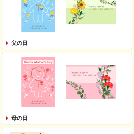
父の日
母の日