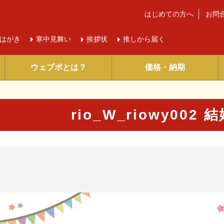
はじめての方へ
お問
はがき
寒中
見舞い
挨拶状
推しから届く
ウェブポとは？
価格・納期
rio_W_riowy00
に入り