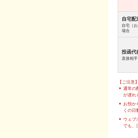
自宅配
自宅（お
場合
投函代
直接相手
【ご注意
通常の
が遅れ
お預か
くの日
ウェブ
でも、