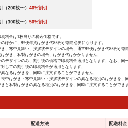
引（200枚〜）
40%割引
引（300枚〜）
50%割引
印刷料金は1枚当りの税込価格です。
金のほかに、郵便年賀はがき代85円が別途必要になります。
がき、寒中見舞い、挨拶状デザインの場合、通常郵便はがき代85円が別
賀はがき、私製はがきの場合、はがき代はかかりません。
象のデザインのみ、割引後の価格で印刷料金適用となります。なお、同
に対しての割引後の印刷料金が適用となります。
が異なるはがきを、同時に注文することができません。
・喪中はがき・寒中見舞い・挨拶状デザインの異なる種別のはがきを、
がきと私製はがきの異なる種別のはがきを、同時に注文することができ
配送方法
配送料金