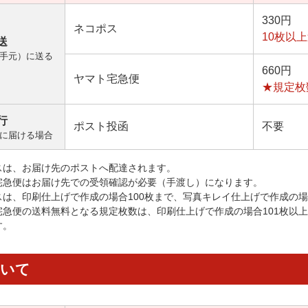
330円
ネコポス
10枚以
送
手元）に送る
660円
ヤマト宅急便
★規定枚
行
ポスト投函
不要
に届ける場合
スは、お届け先のポストへ配達されます。
宅急便はお届け先での受領確認が必要（手渡し）になります。
スは、印刷仕上げで作成の場合100枚まで、写真キレイ仕上げで作成の場
宅急便の送料無料となる規定枚数は、印刷仕上げで作成の場合101枚以
す。
ついて