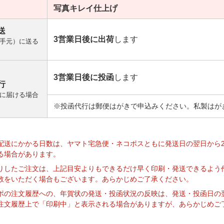
写真キレイ
仕上げ
送
3営業日後に出荷
します
手元）に送る
3営業日後に投函
します
行
に届ける場合
※投函代行は郵便はがきで申込みください。私製はが
】
配送にかかる日数は、ヤマト宅急便・ネコポスともに発送日の翌日から
る場合があります。
りしたご注文は、上記目安よりもできるだけ早く印刷・発送できるよう
数をいただく場合もございます。あらかじめご了承ください。
ポの注文履歴への、年賀状の発送・投函状況の反映は、発送・投函日の
注文履歴上で「印刷中」と表示される場合がありますが、あらかじめご