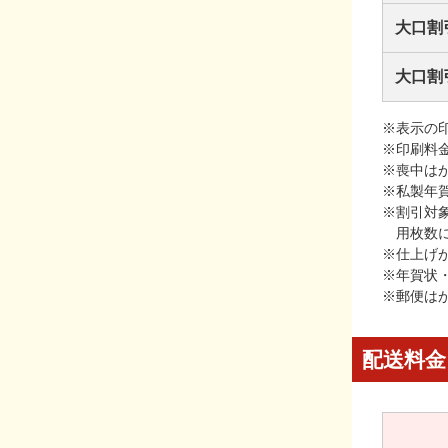
大口割
大口割
※表示の
※印刷料
※喪中は
※私製年
※割引対
用枚数
※仕上げ
※年賀状
※郵便は
配送料金