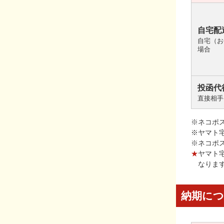
自宅配
自宅（お
場合
投函代
直接相手
※ネコポ
※ヤマト
※ネコポ
★
ヤマト
なりま
納期に