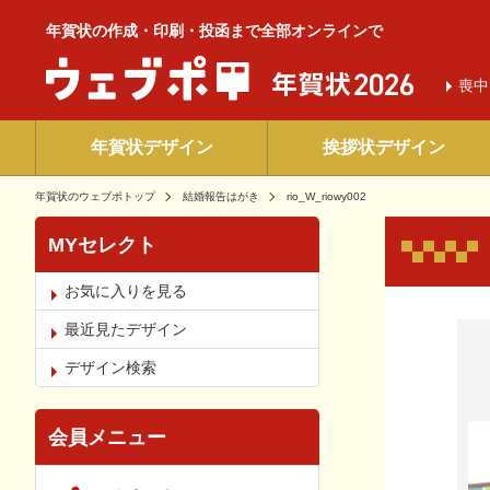
年賀状の作成・印刷・投函まで全部オンラインで
喪中
年賀状デザイン
挨拶状デザイン
年賀状のウェブポトップ
結婚報告はがき
rio_W_riowy002
MYセレクト
お気に入りを見る
お気
最近見たデザイン
デザイン検索
会員メニュー