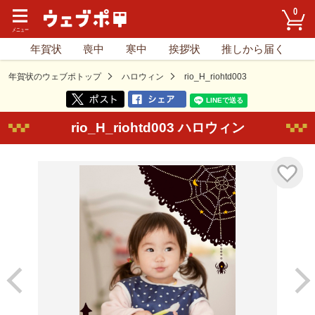
0
年賀状
喪中
寒中
挨拶状
推しから届く
年賀状のウェブポトップ
ハロウィン
rio_H_riohtd003
rio_H_riohtd003 ハロウィン
気に入り