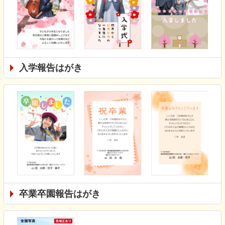
入学報告はがき
卒業卒園報告はがき