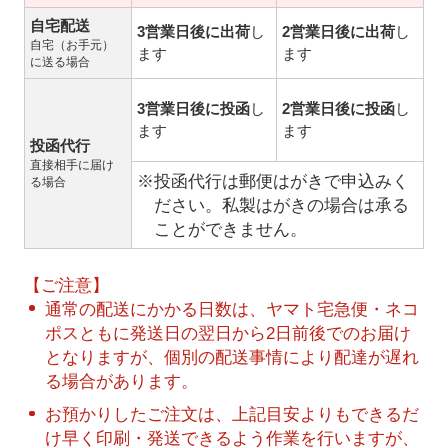
自宅配送
3営業日後に出荷
し
2営業日後に出荷
し
自宅（お手元）
ます
ます
に送る場合
3営業日後に投函
し
2営業日後に投函
し
ます
ます
投函代行
直接相手に届け
※投函代行は郵便はがきで申込みく
る場合
ださい。私製はがきの場合は承る
ことができません。
【ご注意】
通常の配送にかかる日数は、ヤマト宅急便・ネコ
ポスともに発送日の翌日から2日前後でのお届け
となりますが、個別の配送事情により配達が遅れ
る場合があります。
お預かりしたご注文は、上記目安よりもできるだ
け早く印刷・発送できるよう作業を行いますが、