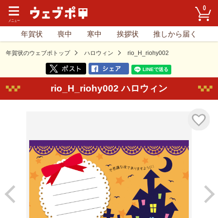
0
年賀状
喪中
寒中
挨拶状
推しから届く
年賀状のウェブポトップ
ハロウィン
rio_H_riohy002
rio_H_riohy002 ハロウィン
気に入り