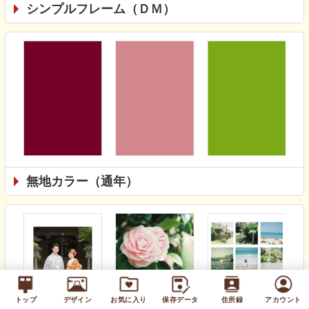
シンプルフレーム（ＤＭ）
無地カラー（通年）
トップ
デザイン
お気に入り
保存データ
住所録
アカウント