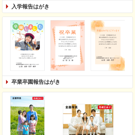
入学報告はがき
卒業卒園報告はがき