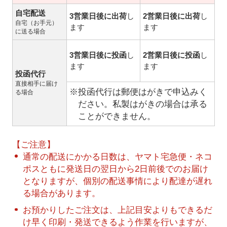
自宅配送
3営業日後に出荷
し
2営業日後に出荷
し
自宅（お手元）
ます
ます
に送る場合
3営業日後に投函
し
2営業日後に投函
し
ます
ます
投函代行
直接相手に届け
※投函代行は郵便はがきで申込みく
る場合
ださい。私製はがきの場合は承る
ことができません。
【ご注意】
通常の配送にかかる日数は、ヤマト宅急便・ネコ
ポスともに発送日の翌日から2日前後でのお届け
となりますが、個別の配送事情により配達が遅れ
る場合があります。
お預かりしたご注文は、上記目安よりもできるだ
け早く印刷・発送できるよう作業を行いますが、