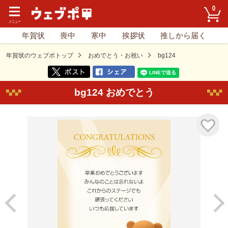
0
年賀状
喪中
寒中
挨拶状
推しから届く
年賀状のウェブポトップ
おめでとう・お祝い
bg124
bg124 おめでとう
気に入り