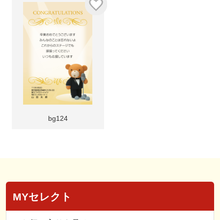
bg124
MYセレクト