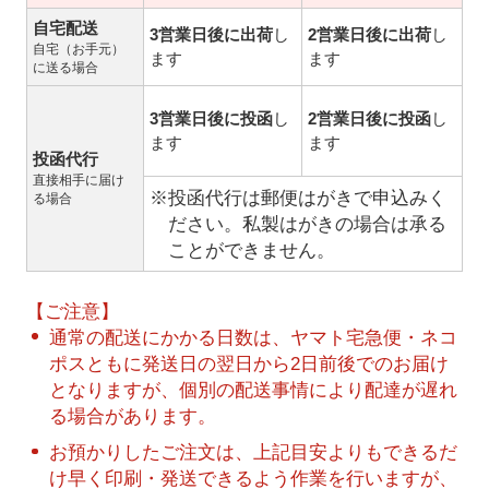
自宅配送
3営業日後に出荷
し
2営業日後に出荷
し
自宅（お手元）
ます
ます
に送る場合
3営業日後に投函
し
2営業日後に投函
し
ます
ます
投函代行
直接相手に届け
※投函代行は郵便はがきで申込みく
る場合
ださい。私製はがきの場合は承る
ことができません。
【ご注意】
通常の配送にかかる日数は、ヤマト宅急便・ネコ
ポスともに発送日の翌日から2日前後でのお届け
となりますが、個別の配送事情により配達が遅れ
る場合があります。
お預かりしたご注文は、上記目安よりもできるだ
け早く印刷・発送できるよう作業を行いますが、