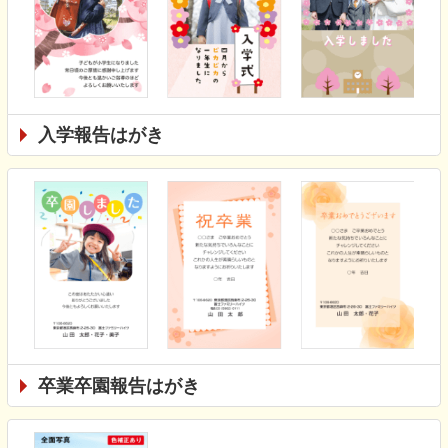
入学報告はがき
卒業卒園報告はがき