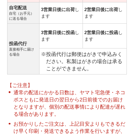
自宅配送
3営業日後に出荷
し
2営業日後に出荷
し
自宅（お手元）
ます
ます
に送る場合
3営業日後に投函
し
2営業日後に投函
し
ます
ます
投函代行
直接相手に届け
※投函代行は郵便はがきで申込みく
る場合
ださい。私製はがきの場合は承る
ことができません。
【ご注意】
通常の配送にかかる日数は、ヤマト宅急便・ネコ
ポスともに発送日の翌日から2日前後でのお届け
となりますが、個別の配送事情により配達が遅れ
る場合があります。
お預かりしたご注文は、上記目安よりもできるだ
け早く印刷・発送できるよう作業を行いますが、