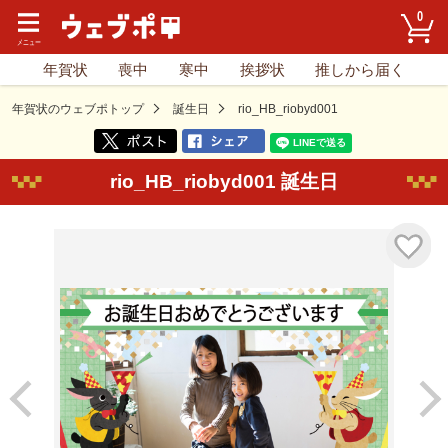
0
年賀状
喪中
寒中
挨拶状
推しから届く
年賀状のウェブポトップ
誕生日
rio_HB_riobyd001
rio_HB_riobyd001 誕生日
気に入り