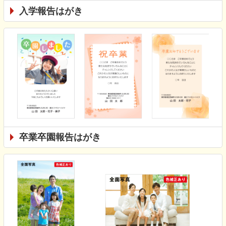
入学報告はがき
卒業卒園報告はがき