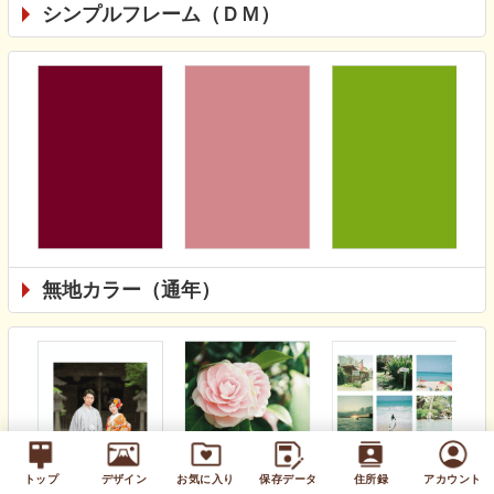
シンプルフレーム（ＤＭ）
無地カラー（通年）
トップ
デザイン
お気に入り
保存データ
住所録
アカウント