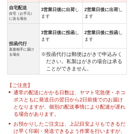
自宅配送
3営業日後に出荷
し
2営業日後に出荷
し
自宅（お手元）
ます
ます
に送る場合
3営業日後に投函
し
2営業日後に投函
し
ます
ます
投函代行
直接相手に届け
※投函代行は郵便はがきで申込みく
る場合
ださい。私製はがきの場合は承る
ことができません。
【ご注意】
通常の配送にかかる日数は、ヤマト宅急便・ネコ
ポスともに発送日の翌日から2日前後でのお届け
となりますが、個別の配送事情により配達が遅れ
る場合があります。
お預かりしたご注文は、上記目安よりもできるだ
け早く印刷・発送できるよう作業を行いますが、