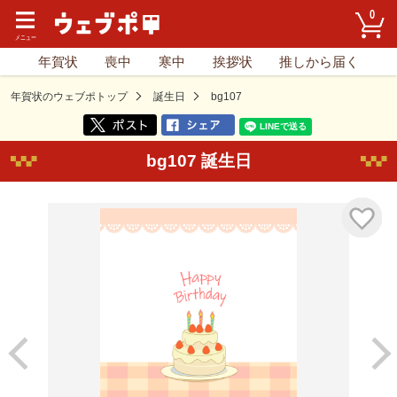
0
年賀状
喪中
寒中
挨拶状
推しから届く
年賀状のウェブポトップ
誕生日
bg107
bg107 誕生日
気に入り