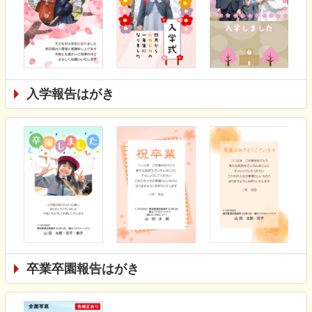
入学報告はがき
卒業卒園報告はがき