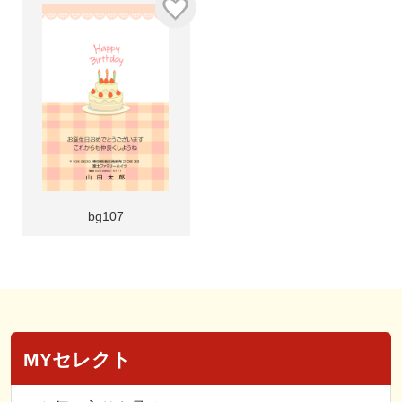
bg107
MYセレクト