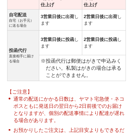
仕上げ
仕上げ
自宅配送
3営業日後に出荷
し
2営業日後に出荷
し
自宅（お手元）
ます
ます
に送る場合
3営業日後に投函
し
2営業日後に投函
し
ます
ます
投函代行
直接相手に届け
※投函代行は郵便はがきで申込みく
る場合
ださい。私製はがきの場合は承る
ことができません。
【ご注意】
通常の配送にかかる日数は、ヤマト宅急便・ネコ
ポスともに発送日の翌日から2日前後でのお届け
となりますが、個別の配送事情により配達が遅れ
る場合があります。
お預かりしたご注文は、上記目安よりもできるだ