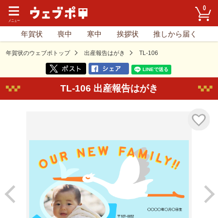
0
年賀状
喪中
寒中
挨拶状
推しから届く
年賀状のウェブポトップ
出産報告はがき
TL-106
TL-106 出産報告はがき
気に入り