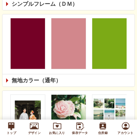
シンプルフレーム（ＤＭ）
無地カラー（通年）
トップ
デザイン
お気に入り
保存データ
住所録
アカウント