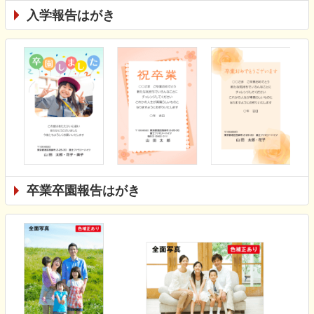
入学報告はがき
卒業卒園報告はがき