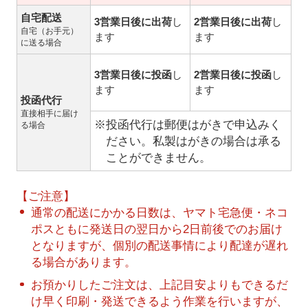
自宅配送
3営業日後に出荷
し
2営業日後に出荷
し
自宅（お手元）
ます
ます
に送る場合
3営業日後に投函
し
2営業日後に投函
し
ます
ます
投函代行
直接相手に届け
※投函代行は郵便はがきで申込みく
る場合
ださい。私製はがきの場合は承る
ことができません。
【ご注意】
通常の配送にかかる日数は、ヤマト宅急便・ネコ
ポスともに発送日の翌日から2日前後でのお届け
となりますが、個別の配送事情により配達が遅れ
る場合があります。
お預かりしたご注文は、上記目安よりもできるだ
け早く印刷・発送できるよう作業を行いますが、