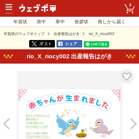
0
年賀状
喪中
寒中
挨拶状
推しから届く
年賀状のウェブポトップ
出産報告はがき
rio_X_riocy002
rio_X_riocy002 出産報告はがき
気に入り