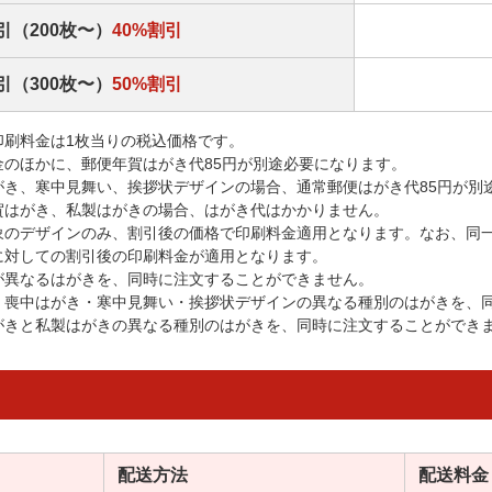
引（200枚〜）
40%割引
引（300枚〜）
50%割引
印刷料金は1枚当りの税込価格です。
金のほかに、郵便年賀はがき代85円が別途必要になります。
がき、寒中見舞い、挨拶状デザインの場合、通常郵便はがき代85円が別
賀はがき、私製はがきの場合、はがき代はかかりません。
象のデザインのみ、割引後の価格で印刷料金適用となります。なお、同
に対しての割引後の印刷料金が適用となります。
が異なるはがきを、同時に注文することができません。
・喪中はがき・寒中見舞い・挨拶状デザインの異なる種別のはがきを、
がきと私製はがきの異なる種別のはがきを、同時に注文することができ
配送方法
配送料金