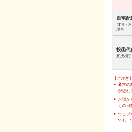
自宅配
自宅（お
場合
投函代
直接相手
【ご注意
通常の
が遅れ
お預か
くの日
ウェブ
でも、