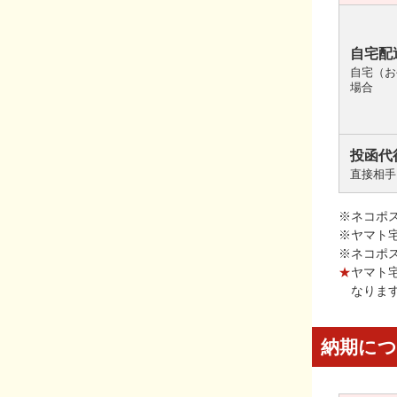
自宅配
自宅（お
場合
投函代
直接相手
※ネコポ
※ヤマト
※ネコポ
★
ヤマト
なりま
納期に