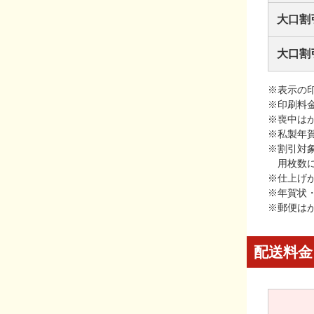
大口割
大口割
※表示の
※印刷料
※喪中は
※私製年
※割引対
用枚数
※仕上げ
※年賀状
※郵便は
配送料金