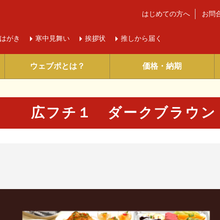
はじめての方へ
お問
はがき
寒中
見舞い
挨拶状
推しから届く
ウェブポとは？
価格・納期
広フチ１ ダークブラウン
に入り