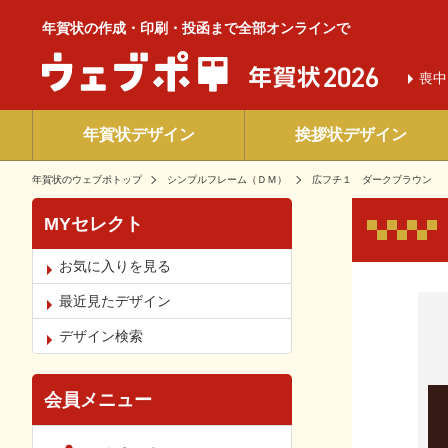
年賀状の作成・印刷・投函まで全部オンラインで
喪中
年賀状デザイン
挨拶状デザイン
年賀状のウェブポトップ
シンプルフレーム（ＤＭ）
広フチ１ ダークブラウン
MYセレクト
お気に入りを見る
お気
最近見たデザイン
デザイン検索
会員メニュー