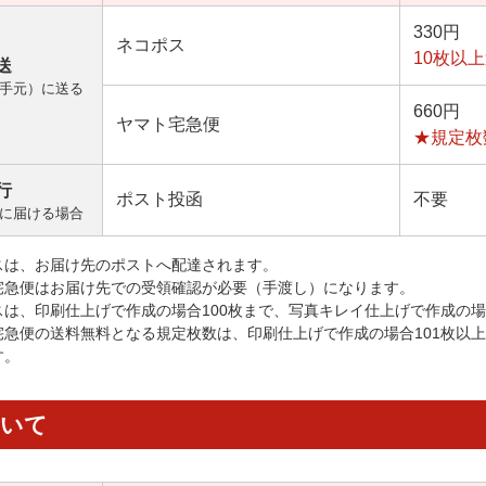
330円
ネコポス
10枚以
送
手元）に送る
660円
ヤマト宅急便
★規定枚
行
ポスト投函
不要
に届ける場合
スは、お届け先のポストへ配達されます。
宅急便はお届け先での受領確認が必要（手渡し）になります。
スは、印刷仕上げで作成の場合100枚まで、写真キレイ仕上げで作成の場
宅急便の送料無料となる規定枚数は、印刷仕上げで作成の場合101枚以
す。
ついて