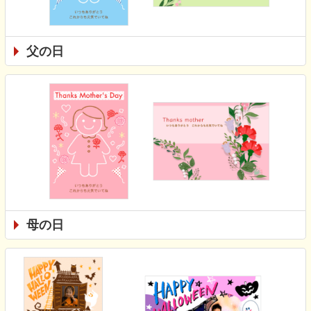
父の日
母の日