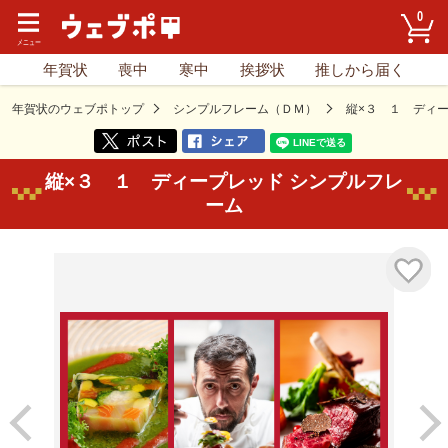
0
年賀状
喪中
寒中
挨拶状
推しから届く
年賀状のウェブポトップ
シンプルフレーム（ＤＭ）
縦×３ １ ディ
縦×３ １ ディープレッド シンプルフレ
ーム
気に入り