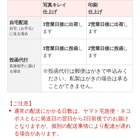
写真キレイ
印刷
仕上げ
仕上げ
自宅配送
3営業日後に出荷
し
2営業日後に出荷
し
自宅（お手元）
ます
ます
に送る場合
3営業日後に投函
し
2営業日後に投函
し
ます
ます
投函代行
直接相手に届け
※投函代行は郵便はがきで申込みく
る場合
ださい。私製はがきの場合は承る
ことができません。
【ご注意】
通常の配送にかかる日数は、ヤマト宅急便・ネコ
ポスともに発送日の翌日から2日前後でのお届け
となりますが、個別の配送事情により配達が遅れ
る場合があります。