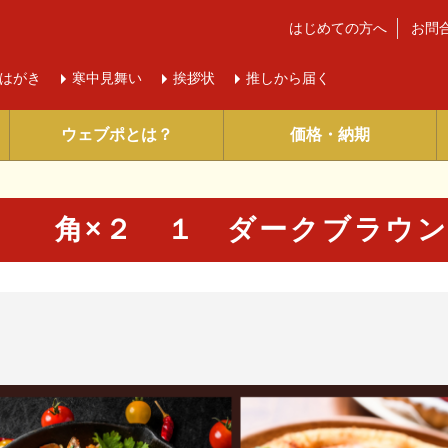
はじめての方へ
お問
はがき
寒中
見舞い
挨拶状
推しから届く
ウェブポとは？
価格・納期
角×２ １ ダークブラウン
に入り