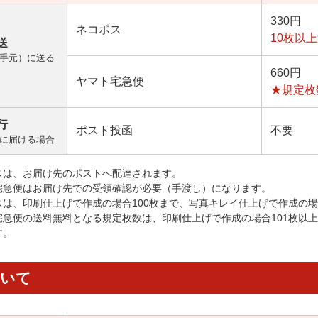
330円
ネコポス
10枚以
送
手元）に送る
660円
ヤマト宅急便
★規定枚
行
ポスト投函
不要
に届ける場合
スは、お届け先のポストへ配達されます。
宅急便はお届け先での受領確認が必要（手渡し）になります。
スは、印刷仕上げで作成の場合100枚まで、写真キレイ仕上げで作成の場
宅急便の送料無料となる規定枚数は、印刷仕上げで作成の場合101枚以
す。
ついて