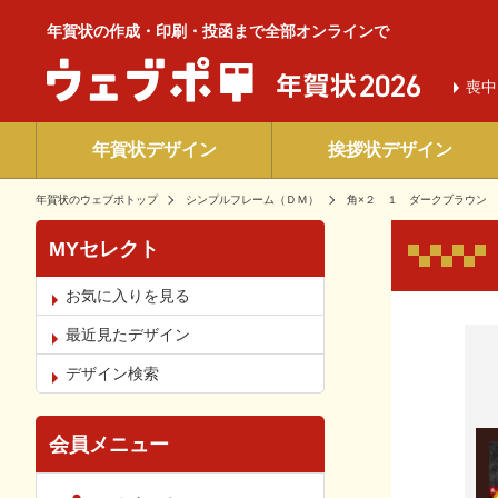
年賀状の作成・印刷・投函まで全部オンラインで
喪中
年賀状デザイン
挨拶状デザイン
年賀状のウェブポトップ
シンプルフレーム（ＤＭ）
角×２ １ ダークブラウン
MYセレクト
お気に入りを見る
お気
最近見たデザイン
デザイン検索
会員メニュー