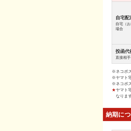
自宅配
自宅（お
場合
投函代
直接相手
※ネコポ
※ヤマト
※ネコポ
★
ヤマト
なりま
納期に