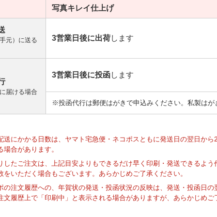
写真キレイ
仕上げ
送
3営業日後に出荷
します
手元）に送る
3営業日後に投函
します
行
に届ける場合
※投函代行は郵便はがきで申込みください。私製はが
】
配送にかかる日数は、ヤマト宅急便・ネコポスともに発送日の翌日から
る場合があります。
りしたご注文は、上記目安よりもできるだけ早く印刷・発送できるよう
数をいただく場合もございます。あらかじめご了承ください。
ポの注文履歴への、年賀状の発送・投函状況の反映は、発送・投函日の
注文履歴上で「印刷中」と表示される場合がありますが、あらかじめご