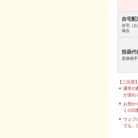
自宅配
自宅（お
場合
投函代
直接相手
【ご注意
通常の
が遅れ
お預か
くの日
ウェブ
でも、