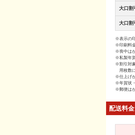
大口割
大口割
※表示の
※印刷料
※喪中は
※私製年
※割引対
用枚数
※仕上げ
※年賀状
※郵便は
配送料金