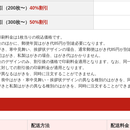
引（200枚〜）
40%割引
引（300枚〜）
50%割引
印刷料金は1枚当りの税込価格です。
金のほかに、郵便年賀はがき代85円が別途必要になります。
がき、寒中見舞い、挨拶状デザインの場合、通常郵便はがき代85円が別
賀はがき、私製はがきの場合、はがき代はかかりません。
象のデザインのみ、割引後の価格で印刷料金適用となります。なお、同
に対しての割引後の印刷料金が適用となります。
が異なるはがきを、同時に注文することができません。
・喪中はがき・寒中見舞い・挨拶状デザインの異なる種別のはがきを、
がきと私製はがきの異なる種別のはがきを、同時に注文することができ
配送方法
配送料金