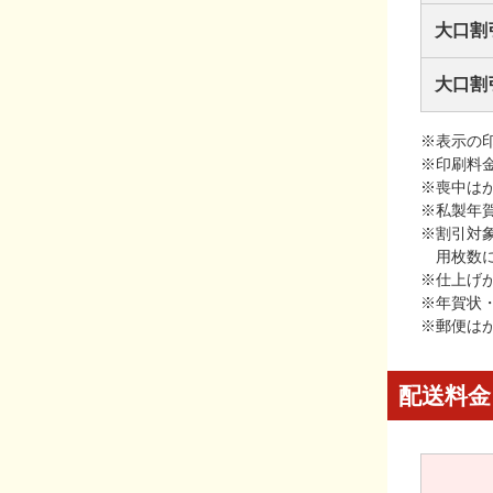
大口割
大口割
※表示の
※印刷料
※喪中は
※私製年
※割引対
用枚数
※仕上げ
※年賀状
※郵便は
配送料金