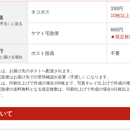
330円
ネコポス
10枚以
送
手元）に送る
660円
ヤマト宅急便
★規定枚
行
ポスト投函
不要
に届ける場合
スは、お届け先のポストへ配達されます。
宅急便はお届け先での受領確認が必要（手渡し）になります。
スは、印刷仕上げで作成の場合100枚まで、写真キレイ仕上げで作成の場
宅急便の送料無料となる規定枚数は、印刷仕上げで作成の場合101枚以
す。
ついて