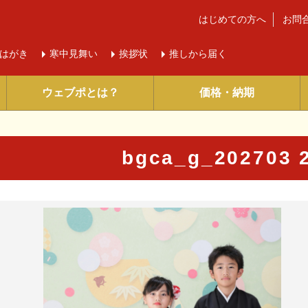
はじめての方へ
お問
はがき
寒中
見舞い
挨拶状
推しから届く
ウェブポとは？
価格・納期
bgca_g_202703
に入り