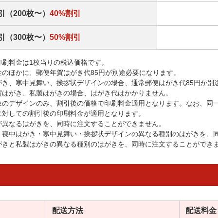
引（200枚〜）
40%割引
引（300枚〜）
50%割引
印刷料金は1枚当りの税込価格です。
金のほかに、郵便年賀はがき代85円が別途必要になります。
がき、寒中見舞い、挨拶状デザインの場合、通常郵便はがき代85円が別
賀はがき、私製はがきの場合、はがき代はかかりません。
象のデザインのみ、割引後の価格で印刷料金適用となります。なお、同
に対しての割引後の印刷料金が適用となります。
が異なるはがきを、同時に注文することができません。
・喪中はがき・寒中見舞い・挨拶状デザインの異なる種別のはがきを、
がきと私製はがきの異なる種別のはがきを、同時に注文することができ
配送方法
配送料金