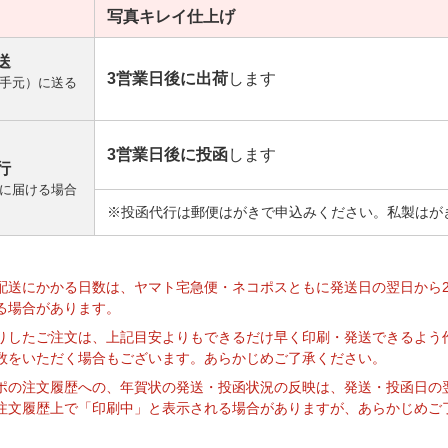
写真キレイ
仕上げ
送
3営業日後に出荷
します
手元）に送る
3営業日後に投函
します
行
に届ける場合
※投函代行は郵便はがきで申込みください。私製はが
】
配送にかかる日数は、ヤマト宅急便・ネコポスともに発送日の翌日から
る場合があります。
りしたご注文は、上記目安よりもできるだけ早く印刷・発送できるよう
数をいただく場合もございます。あらかじめご了承ください。
ポの注文履歴への、年賀状の発送・投函状況の反映は、発送・投函日の
注文履歴上で「印刷中」と表示される場合がありますが、あらかじめご