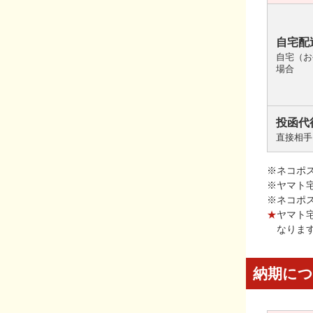
自宅配
自宅（お
場合
投函代
直接相手
※ネコポ
※ヤマト
※ネコポ
★
ヤマト
なりま
納期に