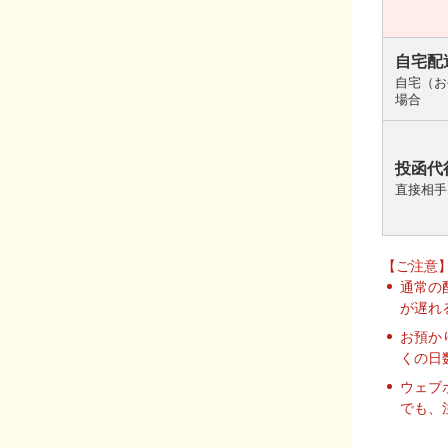
自宅配
自宅（お
場合
投函代
直接相手
【ご注意
通常の
が遅れ
お預か
くの日
ウェブ
でも、