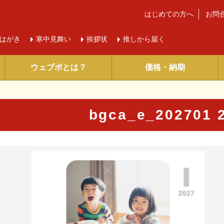
はじめての方へ
お問
はがき
寒中
見舞い
挨拶状
推しから届く
ウェブポとは？
価格・納期
bgca_e_202701
に入り