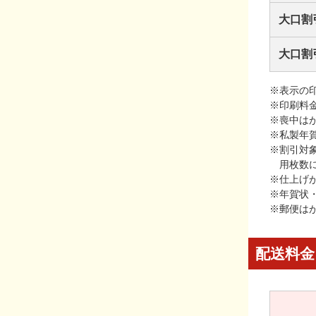
大口割
大口割
※表示の
※印刷料
※喪中は
※私製年
※割引対
用枚数
※仕上げ
※年賀状
※郵便は
配送料金