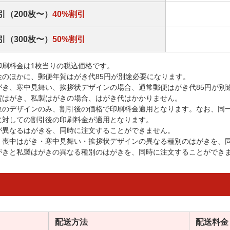
引（200枚〜）
40%割引
引（300枚〜）
50%割引
印刷料金は1枚当りの税込価格です。
金のほかに、郵便年賀はがき代85円が別途必要になります。
がき、寒中見舞い、挨拶状デザインの場合、通常郵便はがき代85円が別
賀はがき、私製はがきの場合、はがき代はかかりません。
象のデザインのみ、割引後の価格で印刷料金適用となります。なお、同
に対しての割引後の印刷料金が適用となります。
が異なるはがきを、同時に注文することができません。
・喪中はがき・寒中見舞い・挨拶状デザインの異なる種別のはがきを、
がきと私製はがきの異なる種別のはがきを、同時に注文することができ
配送方法
配送料金