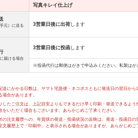
写真キレイ
仕上げ
送
3営業日後に出荷
します
手元）に送る
3営業日後に投函
します
行
に届ける場合
※投函代行は郵便はがきで申込みください。私製はが
】
配送にかかる日数は、ヤマト宅急便・ネコポスともに発送日の翌日から
る場合があります。
りしたご注文は、上記目安よりもできるだけ早く印刷・発送できるよう
数をいただく場合もございます。あらかじめご了承ください。
ポの注文履歴への、年賀状の発送・投函状況の反映は、発送・投函日の
注文履歴上で「印刷中」と表示される場合がありますが、あらかじめご