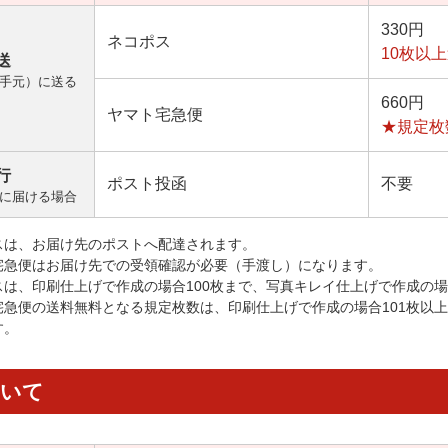
330円
ネコポス
10枚以
送
手元）に送る
660円
ヤマト宅急便
★規定枚
行
ポスト投函
不要
に届ける場合
スは、お届け先のポストへ配達されます。
宅急便はお届け先での受領確認が必要（手渡し）になります。
スは、印刷仕上げで作成の場合100枚まで、写真キレイ仕上げで作成の場
宅急便の送料無料となる規定枚数は、印刷仕上げで作成の場合101枚以
す。
ついて