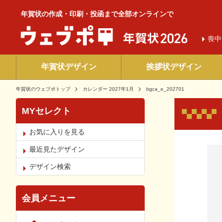
年賀状の作成・印刷・投函まで全部オンラインで
喪中
年賀状デザイン
挨拶状デザイン
年賀状のウェブポトップ
カレンダー 2027年1月
bgca_e_202701
MYセレクト
お気に入りを見る
お気
最近見たデザイン
デザイン検索
会員メニュー