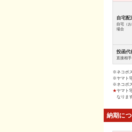
自宅配
自宅（お
場合
投函代
直接相手
※ネコポ
※ヤマト
※ネコポ
★
ヤマト
なりま
納期に