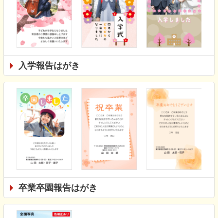
入学報告はがき
卒業卒園報告はがき