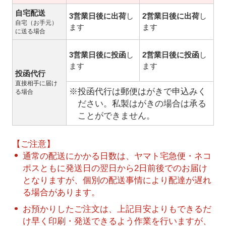
自宅配送
3営業日後に出荷
し
2営業日後に出荷
し
自宅（お手元）
ます
ます
に送る場合
3営業日後に投函
し
2営業日後に投函
し
ます
ます
投函代行
直接相手に届け
※投函代行は郵便はがきで申込みく
る場合
ださい。私製はがきの場合は承る
ことができません。
【ご注意】
通常の配送にかかる日数は、ヤマト宅急便・ネコ
ポスともに発送日の翌日から2日前後でのお届け
となりますが、個別の配送事情により配達が遅れ
る場合があります。
お預かりしたご注文は、上記目安よりもできるだ
け早く印刷・発送できるよう作業を行いますが、