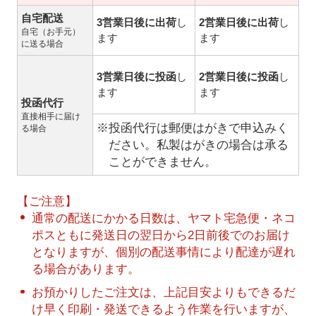
自宅配送
3営業日後に出荷
し
2営業日後に出荷
し
自宅（お手元）
ます
ます
に送る場合
3営業日後に投函
し
2営業日後に投函
し
ます
ます
投函代行
直接相手に届け
※投函代行は郵便はがきで申込みく
る場合
ださい。私製はがきの場合は承る
ことができません。
【ご注意】
通常の配送にかかる日数は、ヤマト宅急便・ネコ
ポスともに発送日の翌日から2日前後でのお届け
となりますが、個別の配送事情により配達が遅れ
る場合があります。
お預かりしたご注文は、上記目安よりもできるだ
け早く印刷・発送できるよう作業を行いますが、