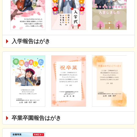
入学報告はがき
卒業卒園報告はがき