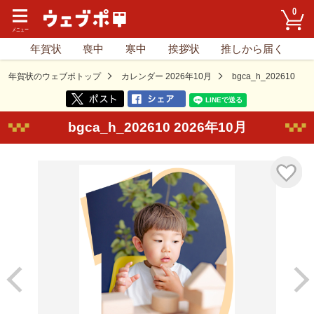
0
年賀状
喪中
寒中
挨拶状
推しから届く
年賀状のウェブポトップ
カレンダー 2026年10月
bgca_h_202610
bgca_h_202610 2026年10月
気に入り