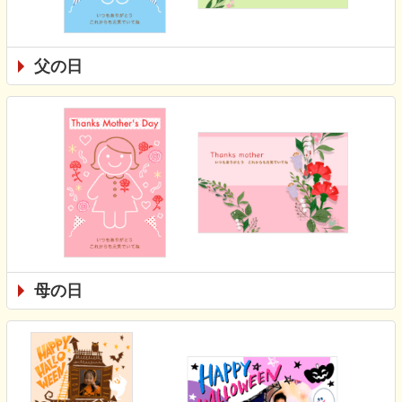
父の日
母の日