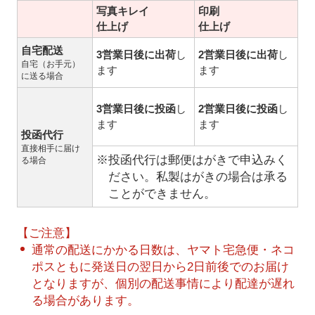
写真キレイ
印刷
仕上げ
仕上げ
自宅配送
3営業日後に出荷
し
2営業日後に出荷
し
自宅（お手元）
ます
ます
に送る場合
3営業日後に投函
し
2営業日後に投函
し
ます
ます
投函代行
直接相手に届け
※投函代行は郵便はがきで申込みく
る場合
ださい。私製はがきの場合は承る
ことができません。
【ご注意】
通常の配送にかかる日数は、ヤマト宅急便・ネコ
ポスともに発送日の翌日から2日前後でのお届け
となりますが、個別の配送事情により配達が遅れ
る場合があります。