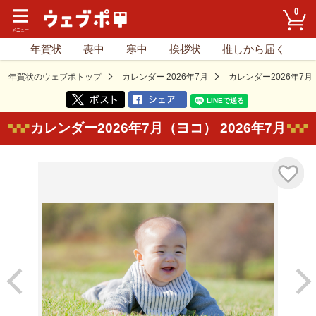
0
年賀状
喪中
寒中
挨拶状
推しから届く
年賀状のウェブポトップ
カレンダー 2026年7月
カレンダー2026年7
カレンダー2026年7月（ヨコ） 2026年7月
気に入り