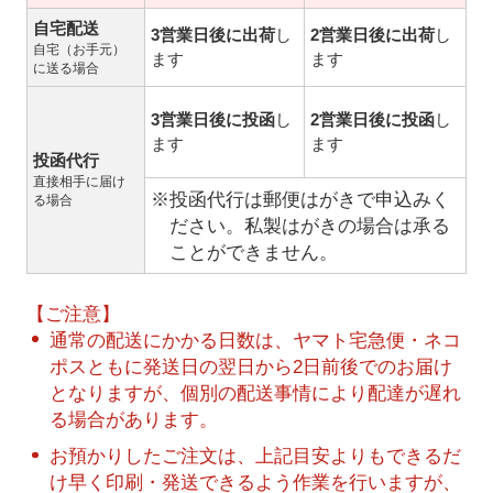
自宅配送
3営業日後に出荷
し
2営業日後に出荷
し
自宅（お手元）
ます
ます
に送る場合
3営業日後に投函
し
2営業日後に投函
し
ます
ます
投函代行
直接相手に届け
※投函代行は郵便はがきで申込みく
る場合
ださい。私製はがきの場合は承る
ことができません。
【ご注意】
通常の配送にかかる日数は、ヤマト宅急便・ネコ
ポスともに発送日の翌日から2日前後でのお届け
となりますが、個別の配送事情により配達が遅れ
る場合があります。
お預かりしたご注文は、上記目安よりもできるだ
け早く印刷・発送できるよう作業を行いますが、