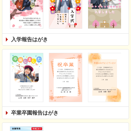
入学報告はがき
卒業卒園報告はがき