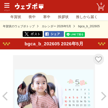
0
年賀状
喪中
寒中
挨拶状
推しから届く
年賀状のウェブポトップ
カレンダー 2026年5月
bgca_b_202605
bgca_b_202605 2026年5月
気に入り