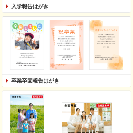
入学報告はがき
卒業卒園報告はがき