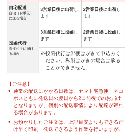
自宅配送
3営業日後に出荷
し
2営業日後に出荷
し
自宅（お手元）
ます
ます
に送る場合
3営業日後に投函
し
2営業日後に投函
し
ます
ます
投函代行
直接相手に届け
※投函代行は郵便はがきで申込みく
る場合
ださい。私製はがきの場合は承る
ことができません。
【ご注意】
通常の配送にかかる日数は、ヤマト宅急便・ネコ
ポスともに発送日の翌日から2日前後でのお届け
となりますが、個別の配送事情により配達が遅れ
る場合があります。
お預かりしたご注文は、上記目安よりもできるだ
け早く印刷・発送できるよう作業を行いますが、