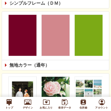
シンプルフレーム（ＤＭ）
無地カラー（通年）
トップ
デザイン
お気に入り
保存データ
住所録
アカウント