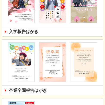
入学報告はがき
卒業卒園報告はがき