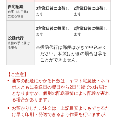
自宅配送
3営業日後に出荷
し
2営業日後に出荷
し
自宅（お手元）
ます
ます
に送る場合
3営業日後に投函
し
2営業日後に投函
し
ます
ます
投函代行
直接相手に届け
※投函代行は郵便はがきで申込みく
る場合
ださい。私製はがきの場合は承る
ことができません。
【ご注意】
通常の配送にかかる日数は、ヤマト宅急便・ネコ
ポスともに発送日の翌日から2日前後でのお届け
となりますが、個別の配送事情により配達が遅れ
る場合があります。
お預かりしたご注文は、上記目安よりもできるだ
け早く印刷・発送できるよう作業を行いますが、