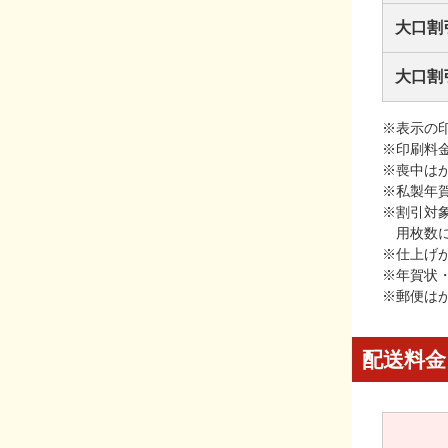
大口割
大口割
※表示の
※印刷料
※喪中は
※私製年
※割引対
用枚数
※仕上げ
※年賀状
※郵便は
配送料金