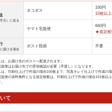
330円
ネコポス
10枚以
送
手元）に送る
660円
ヤマト宅急便
★規定枚
行
ポスト投函
不要
に届ける場合
スは、お届け先のポストへ配達されます。
宅急便はお届け先での受領確認が必要（手渡し）になります。
スは、印刷仕上げで作成の場合100枚まで、写真キレイ仕上げで作成の場
宅急便の送料無料となる規定枚数は、印刷仕上げで作成の場合101枚以
す。
ついて