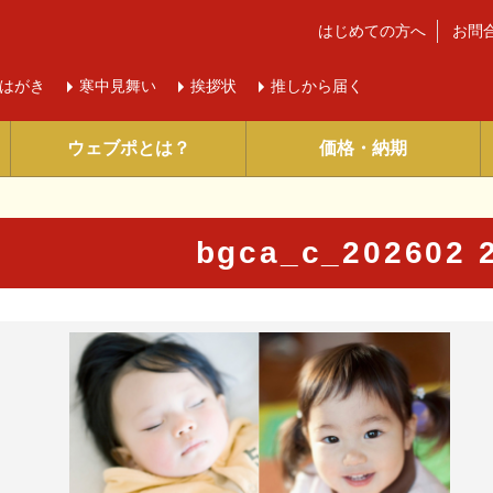
はじめての方へ
お問
はがき
寒中
見舞い
挨拶状
推しから届く
ウェブポとは？
価格・納期
bgca_c_202602
に入り