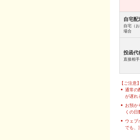
自宅配
自宅（お
場合
投函代
直接相手
【ご注意
通常の
が遅れ
お預か
くの日
ウェブ
でも、