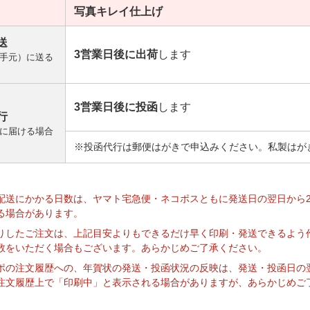
写真キレイ
仕上げ
送
3営業日後に出荷
します
手元）に送る
3営業日後に投函
します
行
に届ける場合
※投函代行は郵便はがきで申込みください。私製はが
】
配送にかかる日数は、ヤマト宅急便・ネコポスともに発送日の翌日から
る場合があります。
りしたご注文は、上記目安よりもできるだけ早く印刷・発送できるよう
数をいただく場合もございます。あらかじめご了承ください。
ポの注文履歴への、年賀状の発送・投函状況の反映は、発送・投函日の
注文履歴上で「印刷中」と表示される場合がありますが、あらかじめご