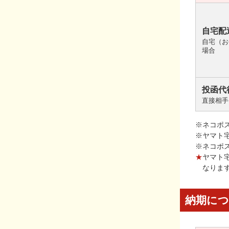
自宅配
自宅（お
場合
投函代
直接相手
※ネコポ
※ヤマト
※ネコポ
★
ヤマト
なりま
納期に