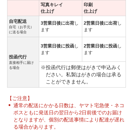
写真キレイ
印刷
仕上げ
仕上げ
自宅配送
3営業日後に出荷
し
2営業日後に出荷
し
自宅（お手元）
ます
ます
に送る場合
3営業日後に投函
し
2営業日後に投函
し
ます
ます
投函代行
直接相手に届け
※投函代行は郵便はがきで申込みく
る場合
ださい。私製はがきの場合は承る
ことができません。
【ご注意】
通常の配送にかかる日数は、ヤマト宅急便・ネコ
ポスともに発送日の翌日から2日前後でのお届け
となりますが、個別の配送事情により配達が遅れ
る場合があります。