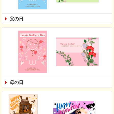
父の日
母の日