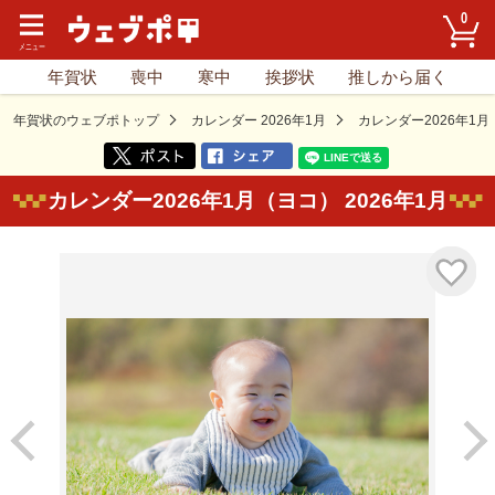
0
年賀状
喪中
寒中
挨拶状
推しから届く
年賀状のウェブポトップ
カレンダー 2026年1月
カレンダー2026年1
カレンダー2026年1月（ヨコ） 2026年1月
気に入り