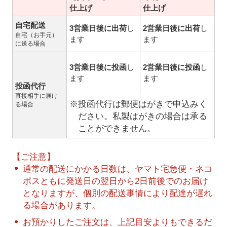
仕上げ
仕上げ
自宅配送
3営業日後に出荷
し
2営業日後に出荷
し
自宅（お手元）
ます
ます
に送る場合
3営業日後に投函
し
2営業日後に投函
し
ます
ます
投函代行
直接相手に届け
※投函代行は郵便はがきで申込みく
る場合
ださい。私製はがきの場合は承る
ことができません。
【ご注意】
通常の配送にかかる日数は、ヤマト宅急便・ネコ
ポスともに発送日の翌日から2日前後でのお届け
となりますが、個別の配送事情により配達が遅れ
る場合があります。
お預かりしたご注文は、上記目安よりもできるだ