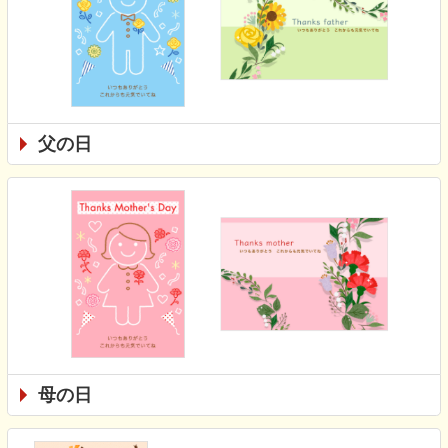
父の日
母の日