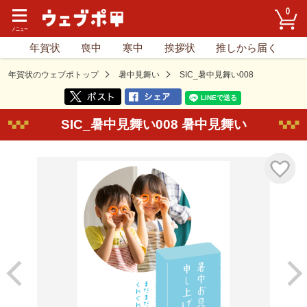
0
年賀状
喪中
寒中
挨拶状
推しから届く
年賀状のウェブポトップ
暑中見舞い
SIC_暑中見舞い008
SIC_暑中見舞い008 暑中見舞い
気に入り