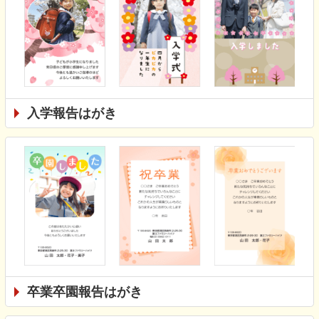
入学報告はがき
卒業卒園報告はがき