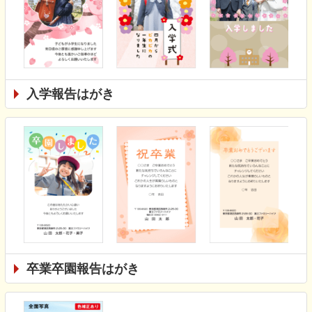
入学報告はがき
卒業卒園報告はがき