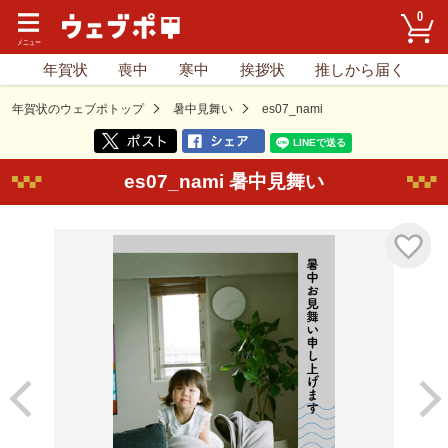
0
年賀状
喪中
寒中
挨拶状
推しから届く
年賀状のウェブポトップ
暑中見舞い
es07_nami
es07_nami 暑中見舞い
気に入り