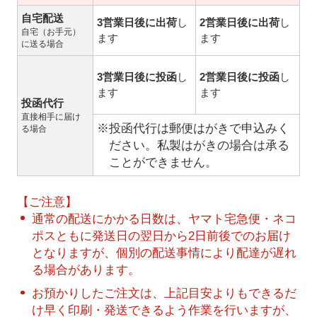
自宅配送
3営業日後に出荷
し
2営業日後に出荷
し
自宅（お手元）
ます
ます
に送る場合
3営業日後に投函
し
2営業日後に投函
し
ます
ます
投函代行
直接相手に届け
※投函代行は郵便はがきで申込みく
る場合
ださい。私製はがきの場合は承る
ことができません。
【ご注意】
通常の配送にかかる日数は、ヤマト宅急便・ネコ
ポスともに発送日の翌日から2日前後でのお届け
となりますが、個別の配送事情により配達が遅れ
る場合があります。
お預かりしたご注文は、上記目安よりもできるだ
け早く印刷・発送できるよう作業を行いますが、