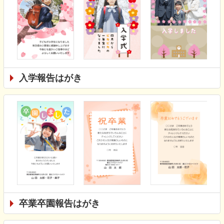
入学報告はがき
卒業卒園報告はがき