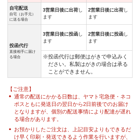
自宅配送
3営業日後に出荷
し
2営業日後に出荷
し
自宅（お手元）
ます
ます
に送る場合
3営業日後に投函
し
2営業日後に投函
し
ます
ます
投函代行
直接相手に届け
※投函代行は郵便はがきで申込みく
る場合
ださい。私製はがきの場合は承る
ことができません。
【ご注意】
通常の配送にかかる日数は、ヤマト宅急便・ネコ
ポスともに発送日の翌日から2日前後でのお届け
となりますが、個別の配送事情により配達が遅れ
る場合があります。
お預かりしたご注文は、上記目安よりもできるだ
け早く印刷・発送できるよう作業を行いますが、