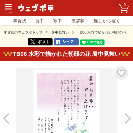
0
年賀状
喪中
寒中
挨拶状
推しから届く
年賀状のウェブポトップ
暑中見舞い
TB06 水彩で描かれた朝顔の花
TB06 水彩で描かれた朝顔の花 暑中見舞い
気に入り