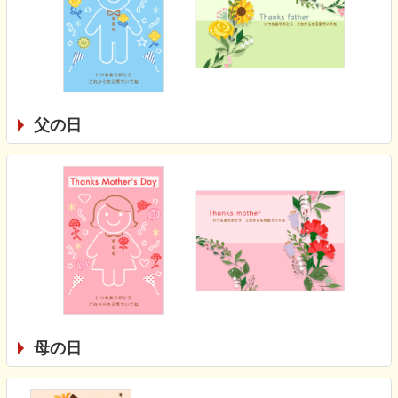
父の日
母の日