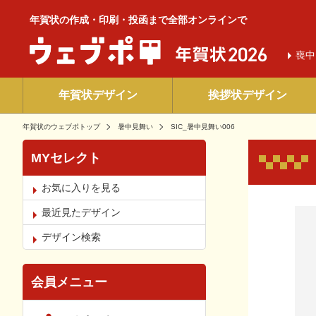
年賀状の作成・印刷・投函まで全部オンラインで
喪中
年賀状デザイン
挨拶状デザイン
年賀状のウェブポトップ
暑中見舞い
SIC_暑中見舞い006
MYセレクト
お気に入りを見る
お気
最近見たデザイン
デザイン検索
会員メニュー