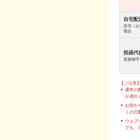
自宅配
自宅（お
場合
投函代
直接相手
【ご注意
通常の
が遅れ
お預か
くの日
ウェブ
でも、