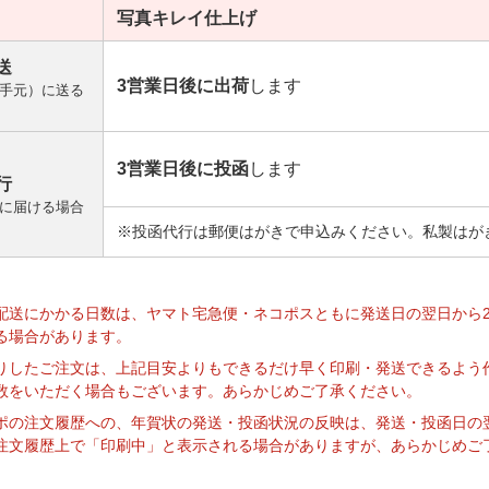
写真キレイ
仕上げ
送
3営業日後に出荷
します
手元）に送る
3営業日後に投函
します
行
に届ける場合
※投函代行は郵便はがきで申込みください。私製はが
】
配送にかかる日数は、ヤマト宅急便・ネコポスともに発送日の翌日から
る場合があります。
りしたご注文は、上記目安よりもできるだけ早く印刷・発送できるよう
数をいただく場合もございます。あらかじめご了承ください。
ポの注文履歴への、年賀状の発送・投函状況の反映は、発送・投函日の
注文履歴上で「印刷中」と表示される場合がありますが、あらかじめご