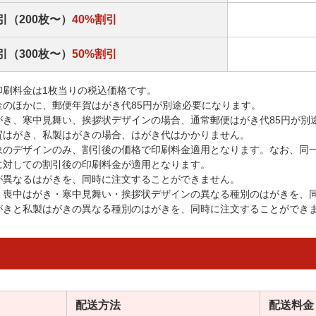
引（200枚〜）
40%割引
引（300枚〜）
50%割引
印刷料金は1枚当りの税込価格です。
金のほかに、郵便年賀はがき代85円が別途必要になります。
がき、寒中見舞い、挨拶状デザインの場合、通常郵便はがき代85円が別
賀はがき、私製はがきの場合、はがき代はかかりません。
象のデザインのみ、割引後の価格で印刷料金適用となります。なお、同
に対しての割引後の印刷料金が適用となります。
が異なるはがきを、同時に注文することができません。
・喪中はがき・寒中見舞い・挨拶状デザインの異なる種別のはがきを、
がきと私製はがきの異なる種別のはがきを、同時に注文することができ
配送方法
配送料金