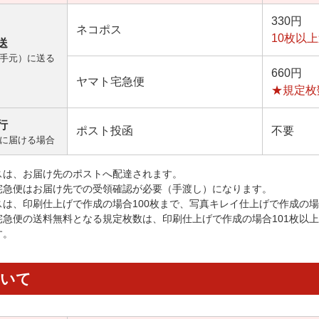
330円
ネコポス
10枚以
送
手元）に送る
660円
ヤマト宅急便
★規定枚
行
ポスト投函
不要
に届ける場合
スは、お届け先のポストへ配達されます。
宅急便はお届け先での受領確認が必要（手渡し）になります。
スは、印刷仕上げで作成の場合100枚まで、写真キレイ仕上げで作成の場
宅急便の送料無料となる規定枚数は、印刷仕上げで作成の場合101枚以
す。
ついて