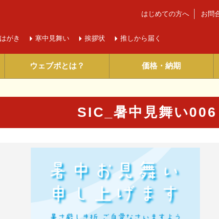
はじめての方へ
お問
はがき
寒中
見舞い
挨拶状
推しから届く
ウェブポとは？
価格・納期
SIC_暑中見舞い00
に入り