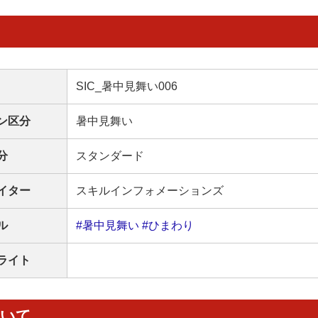
SIC_暑中見舞い006
ン区分
暑中見舞い
分
スタンダード
イター
スキルインフォメーションズ
ル
#暑中見舞い
#ひまわり
ライト
ついて