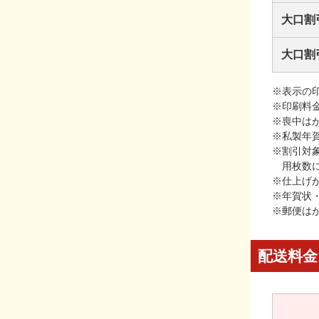
大口割
大口割
※表示の
※印刷料
※喪中は
※私製年
※割引対
用枚数
※仕上げ
※年賀状
※郵便は
配送料金