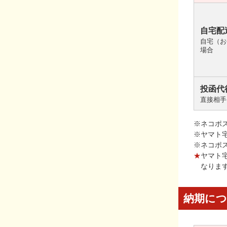
自宅配
自宅（お
場合
投函代
直接相手
※ネコポ
※ヤマト
※ネコポ
★
ヤマト
なりま
納期に