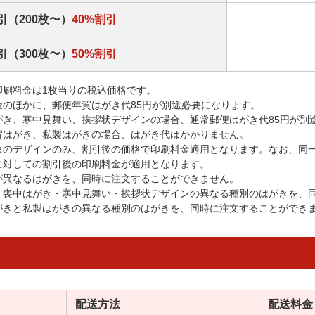
引（200枚〜）
40%割引
引（300枚〜）
50%割引
印刷料金は1枚当りの税込価格です。
金のほかに、郵便年賀はがき代85円が別途必要になります。
がき、寒中見舞い、挨拶状デザインの場合、通常郵便はがき代85円が別
賀はがき、私製はがきの場合、はがき代はかかりません。
象のデザインのみ、割引後の価格で印刷料金適用となります。なお、同
に対しての割引後の印刷料金が適用となります。
が異なるはがきを、同時に注文することができません。
・喪中はがき・寒中見舞い・挨拶状デザインの異なる種別のはがきを、
がきと私製はがきの異なる種別のはがきを、同時に注文することができ
配送方法
配送料金