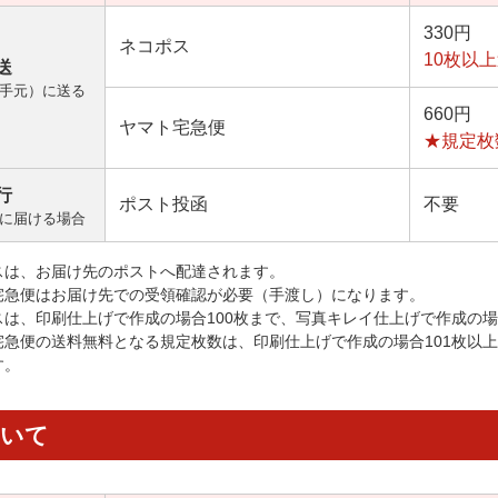
330円
ネコポス
10枚以
送
手元）に送る
660円
ヤマト宅急便
★規定枚
行
ポスト投函
不要
に届ける場合
スは、お届け先のポストへ配達されます。
宅急便はお届け先での受領確認が必要（手渡し）になります。
スは、印刷仕上げで作成の場合100枚まで、写真キレイ仕上げで作成の場
宅急便の送料無料となる規定枚数は、印刷仕上げで作成の場合101枚以
す。
ついて