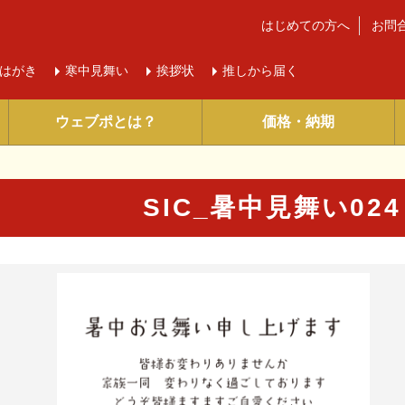
はじめての方へ
お問
はがき
寒中
見舞い
挨拶状
推しから届く
ウェブポとは？
価格・納期
SIC_暑中見舞い02
に入り