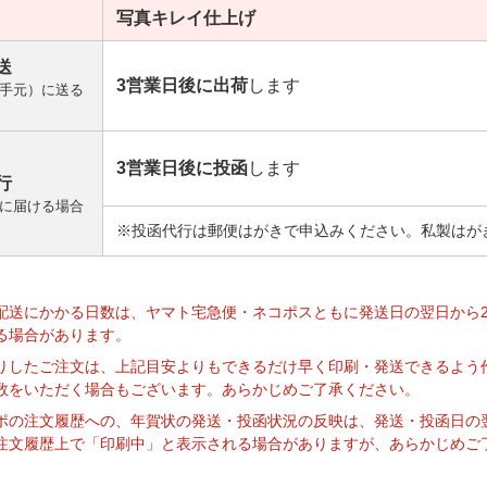
写真キレイ
仕上げ
送
3営業日後に出荷
します
手元）に送る
3営業日後に投函
します
行
に届ける場合
※投函代行は郵便はがきで申込みください。私製はが
】
配送にかかる日数は、ヤマト宅急便・ネコポスともに発送日の翌日から
る場合があります。
りしたご注文は、上記目安よりもできるだけ早く印刷・発送できるよう
数をいただく場合もございます。あらかじめご了承ください。
ポの注文履歴への、年賀状の発送・投函状況の反映は、発送・投函日の
注文履歴上で「印刷中」と表示される場合がありますが、あらかじめご