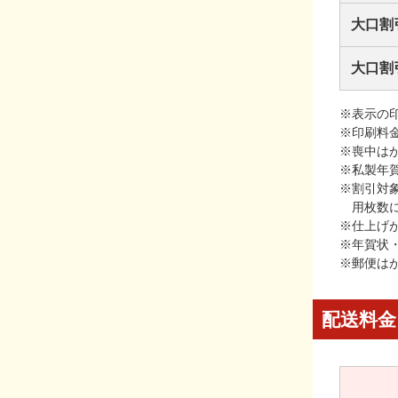
大口割
大口割
※表示の
※印刷料
※喪中は
※私製年
※割引対
用枚数
※仕上げ
※年賀状
※郵便は
配送料金