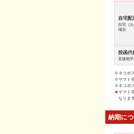
自宅配
自宅（お
場合
投函代
直接相手
※ネコポ
※ヤマト
※ネコポ
★
ヤマト
なりま
納期に