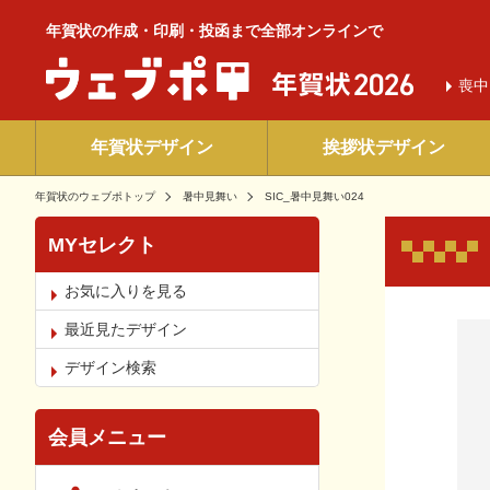
年賀状の作成・印刷・投函まで全部オンラインで
喪中
年賀状デザイン
挨拶状デザイン
年賀状のウェブポトップ
暑中見舞い
SIC_暑中見舞い024
MYセレクト
お気に入りを見る
お気
最近見たデザイン
デザイン検索
会員メニュー