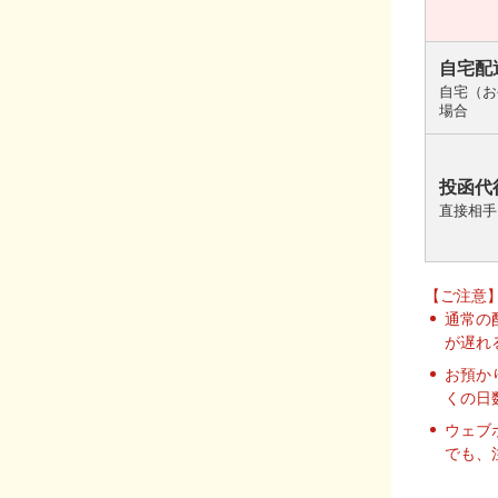
自宅配
自宅（お
場合
投函代
直接相手
【ご注意
通常の
が遅れ
お預か
くの日
ウェブ
でも、